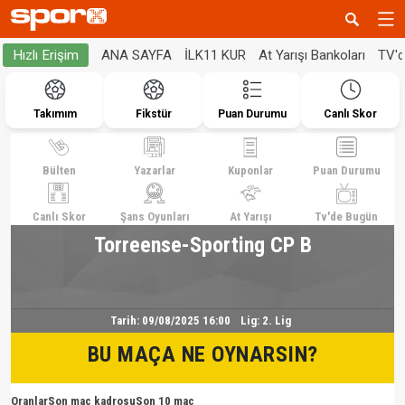
ANA SAYFA
İLK11 KUR
At Yarışı Bankoları
TV'
Hızlı Erişim
Takımım
Fikstür
Puan Durumu
Canlı Skor
Bülten
Yazarlar
Kuponlar
Puan Durumu
Canlı Skor
Şans Oyunları
At Yarışı
Tv'de Bugün
Torreense-Sporting CP B
Tarih:
09/08/2025 16:00
Lig:
2. Lig
BU MAÇA NE OYNARSIN?
Oranlar
Son maç kadrosu
Son 10 maç