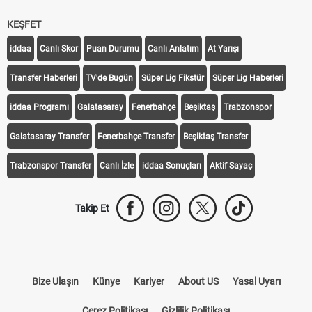
KEŞFET
iddaa
Canlı Skor
Puan Durumu
Canlı Anlatım
At Yarışı
Transfer Haberleri
TV'de Bugün
Süper Lig Fikstür
Süper Lig Haberleri
iddaa Programı
Galatasaray
Fenerbahçe
Beşiktaş
Trabzonspor
Galatasaray Transfer
Fenerbahçe Transfer
Beşiktaş Transfer
Trabzonspor Transfer
Canlı İzle
iddaa Sonuçları
Aktif Sayaç
Takip Et
Bize Ulaşın
Künye
Kariyer
About US
Yasal Uyarı
Çerez Politikası
Gizlilik Politikası