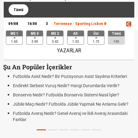
Tümü
09/08
16:00
3
Torreense - Sporting Lisbon B
MS 1
MS 0
MS 2
Alt
Üst
Tümü
1.65
3.00
3.42
1.53
1.73
+30
YAZARLAR
Şu An Popüler İçerikler
Futbolda Asist Nedir? Bir Pozisyonun Asist Sayılma Kriterleri
Endirekt Serbest Vuruş Nedir? Hangi Durumlarda Verilir?
Bonservis Nedir? Futbolda Bonservis Sistemi Nasıl İşler?
Jübile Maçı Nedir? Futbolda Jübile Yapmak Ne Anlama Gelir?
Futbolda Averaj Nedir? Genel Averaj ve İkili Averaj Arasındaki
Farklar