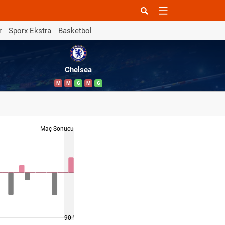
r
Sporx Ekstra
Basketbol
Chelsea
M
M
G
M
G
Maç Sonucu
90 '