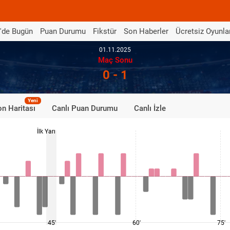
'de Bugün
Puan Durumu
Fikstür
Son Haberler
Ücretsiz Oyunla
01.11.2025
Maç Sonu
0 - 1
Yeni
n Haritası
Canlı Puan Durumu
Canlı İzle
İlk Yarı
45'
60'
75'