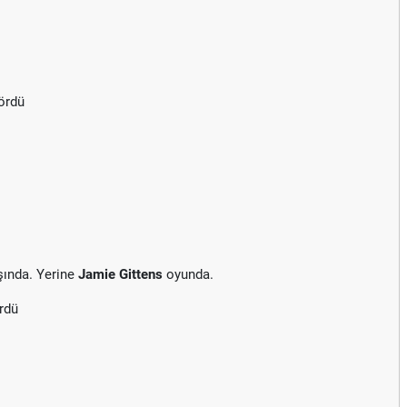
gördü
şında. Yerine
Jamie Gittens
oyunda.
rdü