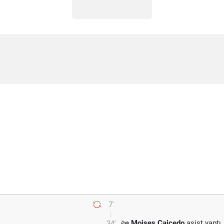
7'
Moises Caicedo
asist yaptı.
34'