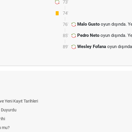
73'
74'
Malo Gusto
oyun dışında. Y
76'
Pedro Neto
oyun dışında. Y
85'
Wesley Fofana
oyun dışında
89'
 Yeni Kayıt Tarihleri
i Duyurdu
ihi
du mu?