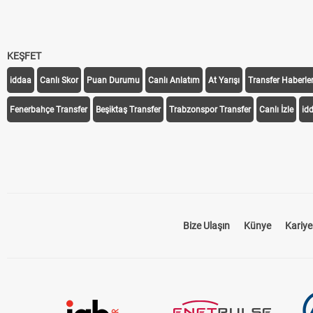
KEŞFET
iddaa
Canlı Skor
Puan Durumu
Canlı Anlatım
At Yarışı
Transfer Haberler
Fenerbahçe Transfer
Beşiktaş Transfer
Trabzonspor Transfer
Canlı İzle
id
Bize Ulaşın
Künye
Kariye