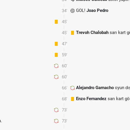
GOL!
Joao Pedro
34'
45'
Trevoh Chalobah
sarı kart 
45'
47'
59'
60'
60'
Alejandro Garnacho
oyun dı
66'
Enzo Fernandez
sarı kart gö
68'
73'
.
73'