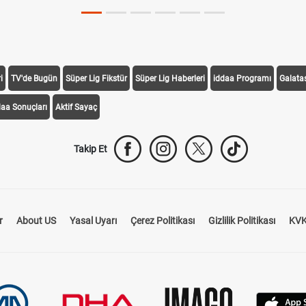
i
TV'de Bugün
Süper Lig Fikstür
Süper Lig Haberleri
iddaa Programı
Galata
daa Sonuçları
Aktif Sayaç
Takip Et
r
About US
Yasal Uyarı
Çerez Politikası
Gizlilik Politikası
KVK