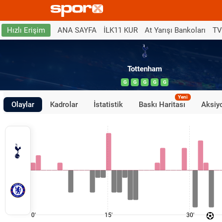
ANA SAYFA
İLK11 KUR
At Yarışı Bankoları
TV
Hızlı Erişim
Tottenham
G
G
G
G
G
Yeni
Olaylar
Kadrolar
İstatistik
Baskı Haritası
Aksiyo
0'
15'
30'