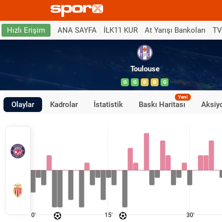
ANA SAYFA
İLK11 KUR
At Yarışı Bankoları
TV
Hızlı Erişim
Toulouse
G
G
B
B
G
Yeni
Olaylar
Kadrolar
İstatistik
Baskı Haritası
Aksiyo
0'
15'
30'