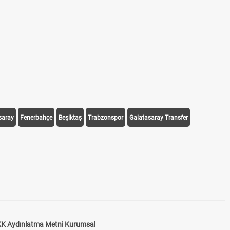
saray
Fenerbahçe
Beşiktaş
Trabzonspor
Galatasaray Transfer
K Aydınlatma Metni Kurumsal