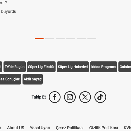
yor?
i Duyurdu
i
TV'de Bugün
Süper Lig Fikstür
Süper Lig Haberleri
iddaa Programı
Galata
daa Sonuçları
Aktif Sayaç
Takip Et
r
About US
Yasal Uyarı
Çerez Politikası
Gizlilik Politikası
KVK