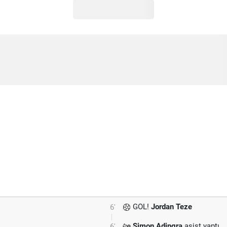
GOL!
Jordan Teze
6'
Simon Adingra
asist yaptı.
6'