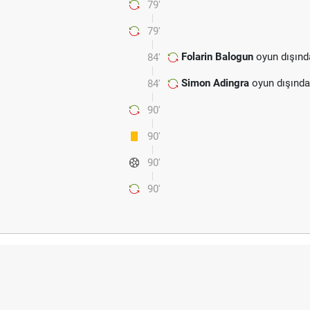
79'
79'
Folarin Balogun
oyun dışınd
84'
Simon Adingra
oyun dışında
84'
90'
90'
90'
90'