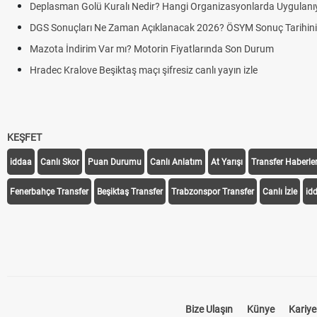
Deplasman Golü Kuralı Nedir? Hangi Organizasyonlarda Uygulanı
DGS Sonuçları Ne Zaman Açıklanacak 2026? ÖSYM Sonuç Tarihin
Mazota İndirim Var mı? Motorin Fiyatlarında Son Durum
Hradec Kralove Beşiktaş maçı şifresiz canlı yayın izle
KEŞFET
iddaa
Canlı Skor
Puan Durumu
Canlı Anlatım
At Yarışı
Transfer Haberler
Fenerbahçe Transfer
Beşiktaş Transfer
Trabzonspor Transfer
Canlı İzle
id
Bize Ulaşın
Künye
Kariye