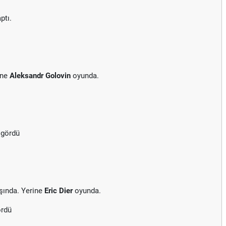
ptı.
ine
Aleksandr Golovin
oyunda.
 gördü
şında. Yerine
Eric Dier
oyunda.
ördü