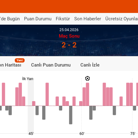
'de Bugün
Puan Durumu
Fikstür
Son Haberler
Ücretsiz Oyunla
25.04.2026
Maç Sonu
2 - 2
Yeni
n Haritası
Canlı Puan Durumu
Canlı İzle
İlk Yarı
45'
60'
75'