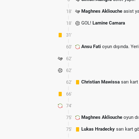
Maghnes Akliouche
asist ya
18'
GOL!
Lamine Camara
18'
31'
Ansu Fati
oyun dışında. Yer
60'
62'
62'
Christian Mawissa
sarı kart
62'
66'
74'
Maghnes Akliouche
oyun dı
75'
Lukas Hradecky
sarı kart g
75'