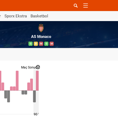
r
Sporx Ekstra
Basketbol
AS Monaco
G
B
M
G
M
Maç Sonucu
90 '