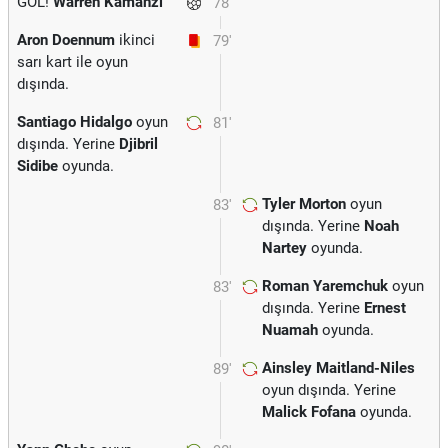
GOL!
Warren Kamanzi
78'
Aron Doennum
ikinci
79'
sarı kart ile oyun
dışında.
Santiago Hidalgo
oyun
81'
dışında. Yerine
Djibril
Sidibe
oyunda.
Tyler Morton
oyun
83'
dışında. Yerine
Noah
Nartey
oyunda.
Roman Yaremchuk
oyun
83'
dışında. Yerine
Ernest
Nuamah
oyunda.
Ainsley Maitland-Niles
89'
oyun dışında. Yerine
Malick Fofana
oyunda.