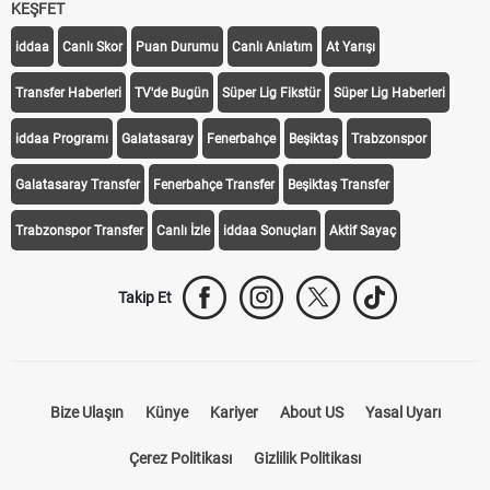
KEŞFET
iddaa
Canlı Skor
Puan Durumu
Canlı Anlatım
At Yarışı
Transfer Haberleri
TV'de Bugün
Süper Lig Fikstür
Süper Lig Haberleri
iddaa Programı
Galatasaray
Fenerbahçe
Beşiktaş
Trabzonspor
Galatasaray Transfer
Fenerbahçe Transfer
Beşiktaş Transfer
Trabzonspor Transfer
Canlı İzle
iddaa Sonuçları
Aktif Sayaç
Takip Et
Bize Ulaşın
Künye
Kariyer
About US
Yasal Uyarı
Çerez Politikası
Gizlilik Politikası