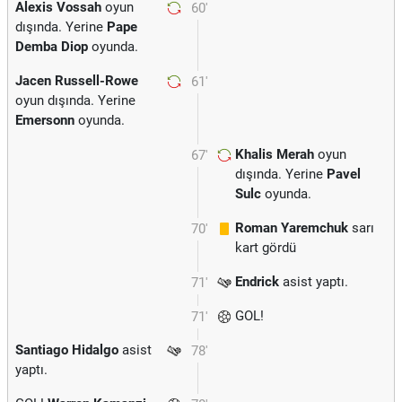
Alexis Vossah
oyun
60'
dışında. Yerine
Pape
Demba Diop
oyunda.
Jacen Russell-Rowe
61'
oyun dışında. Yerine
Emersonn
oyunda.
Khalis Merah
oyun
67'
dışında. Yerine
Pavel
Sulc
oyunda.
Roman Yaremchuk
sarı
70'
kart gördü
Endrick
asist yaptı.
71'
GOL!
71'
Santiago Hidalgo
asist
78'
yaptı.