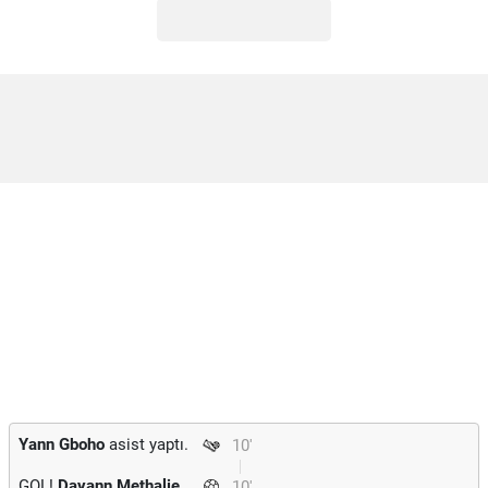
Yann Gboho
asist yaptı.
10'
GOL!
Dayann Methalie
10'