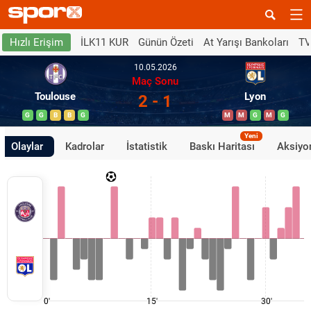
İLK11 KUR
Günün Özeti
At Yarışı Bankoları
TV
Hızlı Erişim
10.05.2026
Maç Sonu
Toulouse
Lyon
2 - 1
G
G
B
B
G
M
M
G
M
G
Yeni
Olaylar
Kadrolar
İstatistik
Baskı Haritası
Aksiyon
0'
15'
30'