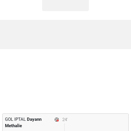
GOL IPTAL
Dayann
24'
Methalie