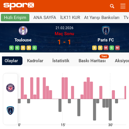
ANA SAYFA
İLK11 KUR
At Yarışı Bankoları
TV
Hızlı Erişim
21.02.2026
Maç Sonu
Toulouse
Paris FC
1 - 1
G
G
B
B
G
B
B
M
G
M
Yeni
Olaylar
Kadrolar
İstatistik
Baskı Haritası
Aksiyon
0'
15'
30'