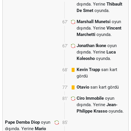
dışında. Yerine
Thibault
De Smet
oyunda.
Marshall Munetsi
oyun
67'
dışında. Yerine
Vincent
Marchetti
oyunda.
Jonathan Ikone
oyun
67'
dışında. Yerine
Luca
Koleosho
oyunda.
Kevin Trapp
sarı kart
68'
gördü
Otavio
sarı kart gördü
77'
Ciro Immobile
oyun
81'
dışında. Yerine
Jean-
Philippe Krasso
oyunda.
Pape Demba Diop
oyun
85'
dışında. Yerine
Mario