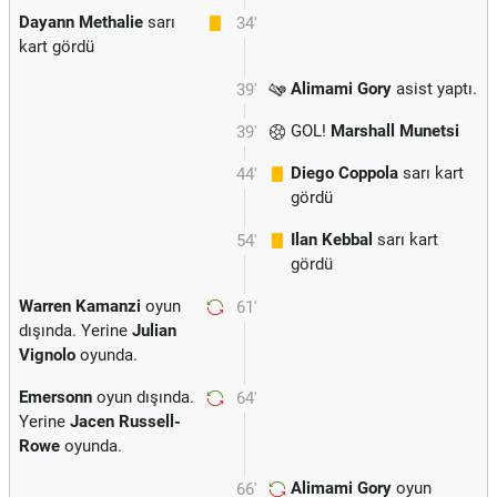
Dayann Methalie
sarı
34'
kart gördü
Alimami Gory
asist yaptı.
39'
GOL!
Marshall Munetsi
39'
Diego Coppola
sarı kart
44'
gördü
Ilan Kebbal
sarı kart
54'
gördü
Warren Kamanzi
oyun
61'
dışında. Yerine
Julian
Vignolo
oyunda.
Emersonn
oyun dışında.
64'
Yerine
Jacen Russell-
Rowe
oyunda.
Alimami Gory
oyun
66'