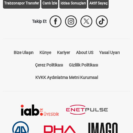
Trabzonspor Transfer
Canlı İzle
iddaa Sonuçları
Aktif Sayaç
Takip Et
Bize Ulaşın
Künye
Kariyer
About US
Yasal Uyarı
Çerez Politikası
Gizlilik Politikası
KVKK Aydınlatma Metni Kurumsal