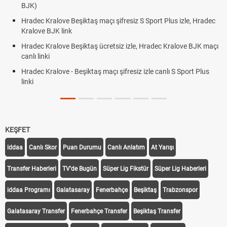
BJK)
Hradec Kralove Beşiktaş maçı şifresiz S Sport Plus izle, Hradec
Kralove BJK link
Hradec Kralove Beşiktaş ücretsiz izle, Hradec Kralove BJK maçı
canlı linki
Hradec Kralove - Beşiktaş maçı şifresiz izle canlı S Sport Plus
linki
KEŞFET
iddaa
Canlı Skor
Puan Durumu
Canlı Anlatım
At Yarışı
Transfer Haberleri
TV'de Bugün
Süper Lig Fikstür
Süper Lig Haberleri
iddaa Programı
Galatasaray
Fenerbahçe
Beşiktaş
Trabzonspor
Galatasaray Transfer
Fenerbahçe Transfer
Beşiktaş Transfer