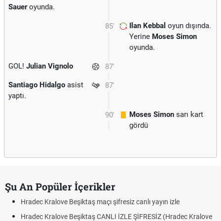
Sauer
oyunda.
Ilan Kebbal
oyun dışında.
85'
Yerine
Moses Simon
oyunda.
GOL!
Julian Vignolo
87'
Santiago Hidalgo
asist
87'
yaptı.
Moses Simon
sarı kart
90'
gördü
Şu An Popüler İçerikler
Hradec Kralove Beşiktaş maçı şifresiz canlı yayın izle
Hradec Kralove Beşiktaş CANLI İZLE ŞİFRESİZ (Hradec Kralove