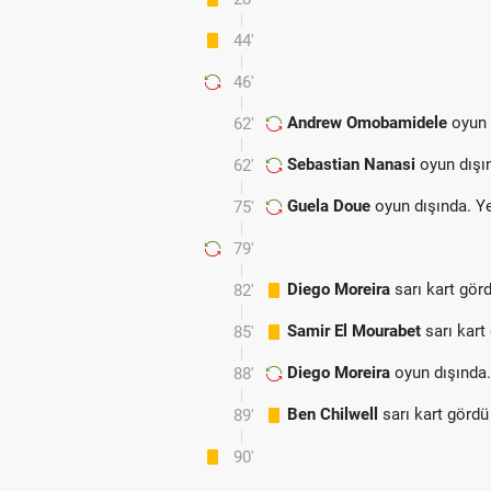
44'
46'
Andrew Omobamidele
oyun 
62'
Sebastian Nanasi
oyun dışı
62'
Guela Doue
oyun dışında. Y
75'
79'
Diego Moreira
sarı kart gör
82'
Samir El Mourabet
sarı kart
85'
Diego Moreira
oyun dışında
88'
Ben Chilwell
sarı kart gördü
89'
90'