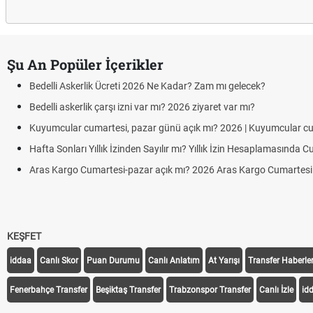
Şu An Popüler İçerikler
Bedelli Askerlik Ücreti 2026 Ne Kadar? Zam mı gelecek?
Bedelli askerlik çarşı izni var mı? 2026 ziyaret var mı?
Kuyumcular cumartesi, pazar günü açık mı? 2026 | Kuyumcular c
Hafta Sonları Yıllık İzinden Sayılır mı? Yıllık İzin Hesaplamasında 
Aras Kargo Cumartesi-pazar açık mı? 2026 Aras Kargo Cumartesi ç
KEŞFET
iddaa
Canlı Skor
Puan Durumu
Canlı Anlatım
At Yarışı
Transfer Haberler
Fenerbahçe Transfer
Beşiktaş Transfer
Trabzonspor Transfer
Canlı İzle
id