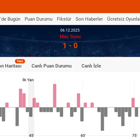
'de Bugün
Puan Durumu
Fikstür
Son Haberler
Ücretsiz Oyunla
06.12.2025
Maç Sonu
1 - 0
Yeni
n Haritası
Canlı Puan Durumu
Canlı İzle
İlk Yarı
45'
60'
75'