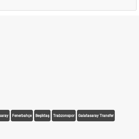
saray
Fenerbahçe
Beşiktaş
Trabzonspor
Galatasaray Transfer