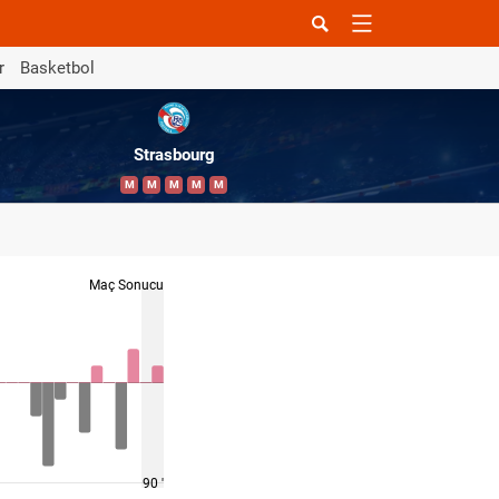
r
Basketbol
Strasbourg
M
M
M
M
M
Maç Sonucu
90 '