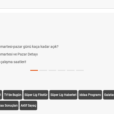
umartesi-pazar günü kaça kadar açık?
Cumartesi ve Pazar Detayı
alışma saatleri!
i
TV'de Bugün
Süper Lig Fikstür
Süper Lig Haberleri
iddaa Programı
Galata
daa Sonuçları
Aktif Sayaç