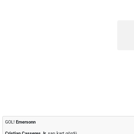
GOL!
Emersonn
Cristian Casseres Jr.
sarı kart gördü