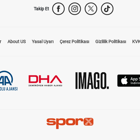
Takip Et
r
About US
Yasal Uyarı
Çerez Politikası
Gizlilik Politikası
KVK