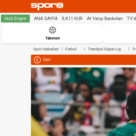
ANA SAYFA
İLK11 KUR
At Yarışı Bankoları
TV'
Hızlı Erişim
Takımım
Spor Haberleri
Futbol
Trendyol Süper Lig
T
Geri