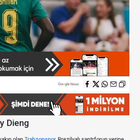
y Dieng
yakın olan
Trabzonspor
, Brezilyalı santrforun yerine