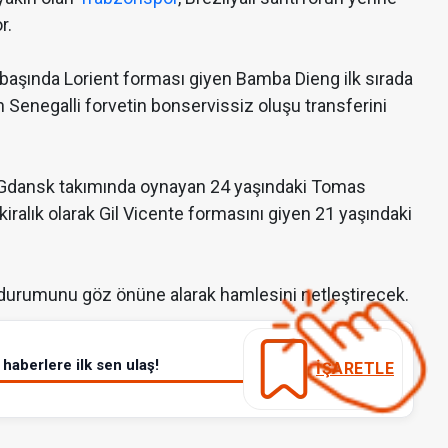
r.
 başında Lorient forması giyen Bamba Dieng ilk sırada
en Senegalli forvetin bonservissiz oluşu transferini
hia Gdansk takımında oynayan 24 yaşındaki Tomas
iralık olarak Gil Vicente formasını giyen 21 yaşındaki
 durumunu göz önüne alarak hamlesini netleştirecek.
haberlere ilk sen ulaş!
İŞARETLE