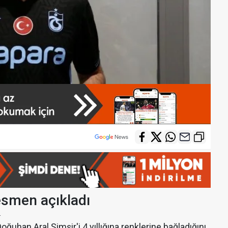
esmen açıkladı
4
ğuhan Aral Şimşir'i 4 yıllığına renklerine bağladığını