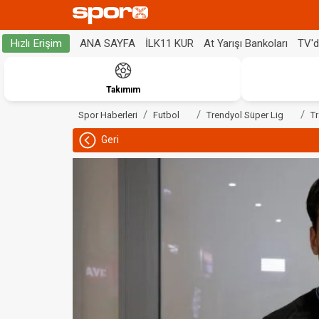
ANA SAYFA
İLK11 KUR
At Yarışı Bankoları
TV'
Hızlı Erişim
Takımım
Spor Haberleri
Futbol
Trendyol Süper Lig
T
Geri