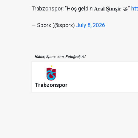
Trabzonspor: "Hoş geldin 𝐀𝐫𝐚𝐥 𝐒̧𝐢𝐦𝐬̧𝐢𝐫 🤝"
ht
— Sporx (@sporx)
July 8, 2026
Haber;
Sporx.com,
Fotoğraf;
AA
Trabzonspor