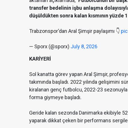
aktarılan açıklamada,
"Futbolcunun bir baş
transfer bedelinin işbu anlaşma dolayısı
düşüldükten sonra kalan kısmının yüzde 15
Trabzonspor'dan Aral Şimşir paylaşımı 👇
pi
— Sporx (@sporx)
July 8, 2026
KARİYERİ
Sol kanatta görev yapan Aral Şimşir, profes
takımında başladı. 2022 yılında gelişimini s
kiralanan genç futbolcu, 2022-23 sezonuyla b
forma giymeye başladı.
Geride kalan sezonda Danimarka ekibiyle 52 
yaparak dikkat çeken bir performans sergile