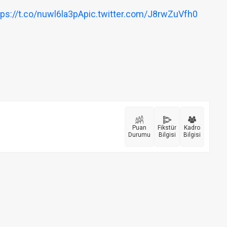
tps://t.co/nuwl6la3pA
pic.twitter.com/J8rwZuVfh0
Puan
Fikstür
Kadro
Durumu
Bilgisi
Bilgisi