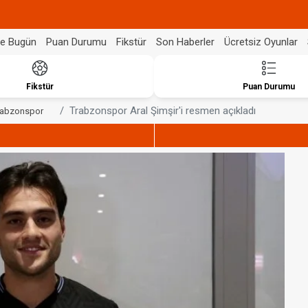
de Bugün
Puan Durumu
Fikstür
Son Haberler
Ücretsiz Oyunlar
Fikstür
Puan Durumu
Trabzonspor Aral Şimşir'i resmen açıkladı
rabzonspor