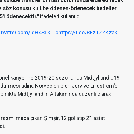
ka kulübe transfer olması durumunda elde edilecek
yla söz konusu kulübe ödenen-ödenecek bedeller
'i ödenecektir."
ifadeleri kullanıldı.
c.twitter.com/IdH4BLkLTo
https://t.co/BFzTZZKzak
yonel kariyerine 2019-20 sezonunda Midtjylland U19
ürdürmesi adına Norveç ekipleri Jerv ve Lilleström'e
irlikte Midtjylland'ın A takımında düzenli olarak
resmi maça çıkan Şimşir, 12 gol atıp 21 asist
di.