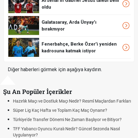
Arsenal'in Gabriel Jesus talebi belli
oldu
Galatasaray, Arda Ünyay'ı
bırakmıyor
Fenerbahçe, Berke Özer'i yeniden
kadrosuna katmak istiyor
Diğer haberleri görmek için aşağıya kaydırın.
Şu An Popüler İçerikler
Maçı ve Dostluk Maçı Nedir? Resmî Maçlardan Farkları
Puan Durumu
g Kaç Hafta ve Toplam Kaç Maç Oynanır?
Skor Ne Dem
e Transfer Dönemi Ne Zaman Başlıyor ve Bitiyor?
Futbol Nasıl
ncı Oyuncu Kuralı Nedir? Güncel Sezonda Nasıl
Deplasman G
yor?
Uygulanıyor