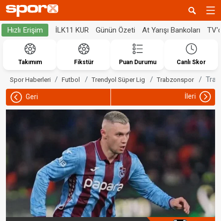
İLK11 KUR
Günün Özeti
At Yarışı Bankoları
TV'
Hızlı Erişim
Takımım
Fikstür
Puan Durumu
Canlı Skor
Trab
Spor Haberleri
Futbol
Trendyol Süper Lig
Trabzonspor
İleri
Geri