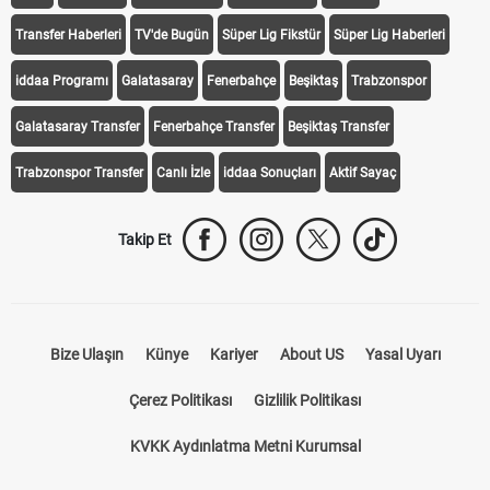
Transfer Haberleri
TV'de Bugün
Süper Lig Fikstür
Süper Lig Haberleri
iddaa Programı
Galatasaray
Fenerbahçe
Beşiktaş
Trabzonspor
Galatasaray Transfer
Fenerbahçe Transfer
Beşiktaş Transfer
Trabzonspor Transfer
Canlı İzle
iddaa Sonuçları
Aktif Sayaç
Takip Et
Bize Ulaşın
Künye
Kariyer
About US
Yasal Uyarı
Çerez Politikası
Gizlilik Politikası
KVKK Aydınlatma Metni Kurumsal