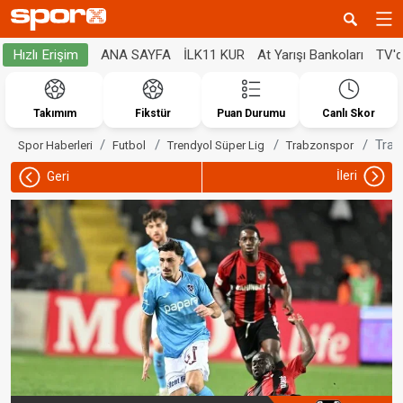
ANA SAYFA
İLK11 KUR
At Yarışı Bankoları
TV'
Hızlı Erişim
Takımım
Fikstür
Puan Durumu
Canlı Skor
Trab
Spor Haberleri
Futbol
Trendyol Süper Lig
Trabzonspor
İleri
Geri