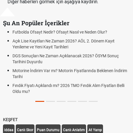
Diğer haberleri görmek için aşağıya kaydırın.
Şu An Popüler İçerikler
 Ofsayt Nedir? Ofsayt Nasıl ve Neden Olur?
Sigaraya Zam
e Kayıtları Ne Zaman 2026? AÖL 2. Dönem Kayıt
FENERBAHÇE
ve Yeni Kayıt Tarihleri
GRAZ)
çları Ne Zaman Açıklanacak 2026? ÖSYM Sonuç
Fenerbahçe S
Duyurdu
Fenerbahçe 
İndirim Var mı? Motorin Fiyatlarında Beklenen İndirim
Graz link
Fenerbahçe - 
yatı Açıklandı mı? 2026 TMO Fındık Alım Fiyatları Belli
?
KEŞFET
iddaa
Canlı Skor
Puan Durumu
Canlı Anlatım
At Yarışı