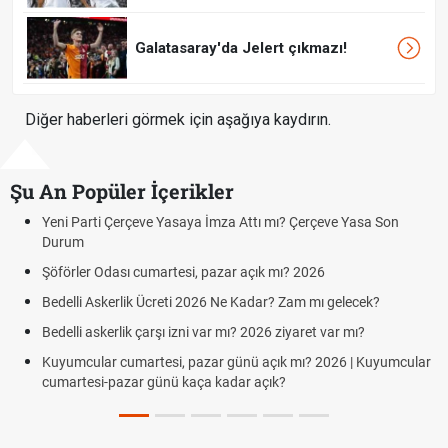
Galatasaray'da Jelert çıkmazı!
Diğer haberleri görmek için aşağıya kaydırın.
Şu An Popüler İçerikler
 Çerçeve Yasa Son
Hafta Sonları Yıllık İzinden Sayılır mı? Yıllı
Cumartesi ve Pazar Detayı
? 2026
Aras Kargo Cumartesi-pazar açık mı? 2026
Cumartesi çalışma saatleri!
am mı gelecek?
Hazırlık Maçı ve Dostluk Maçı Nedir? Resmî 
yaret var mı?
Süper Lig Kaç Hafta ve Toplam Kaç Maç Oy
mı? 2026 | Kuyumcular
Türkiye'de Transfer Dönemi Ne Zaman Başlıyo