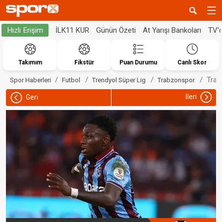
İLK11 KUR
Günün Özeti
At Yarışı Bankoları
TV'
Hızlı Erişim
Takımım
Fikstür
Puan Durumu
Canlı Skor
Trabz
Spor Haberleri
Futbol
Trendyol Süper Lig
Trabzonspor
İleri
Geri