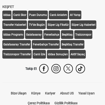
KEŞFET
iddaa
Canlı Skor
Puan Durumu
Canlı Anlatım
At Yarışı
Transfer Haberleri
TV'de Bugün
Süper Lig Fikstür
Süper Lig Haberleri
iddaa Programı
Galatasaray
Fenerbahçe
Beşiktaş
Trabzonspor
Galatasaray Transfer
Fenerbahçe Transfer
Beşiktaş Transfer
Trabzonspor Transfer
Canlı İzle
iddaa Sonuçları
Aktif Sayaç
Takip Et
Bize Ulaşın
Künye
Kariyer
About US
Yasal Uyarı
Çerez Politikası
Gizlilik Politikası