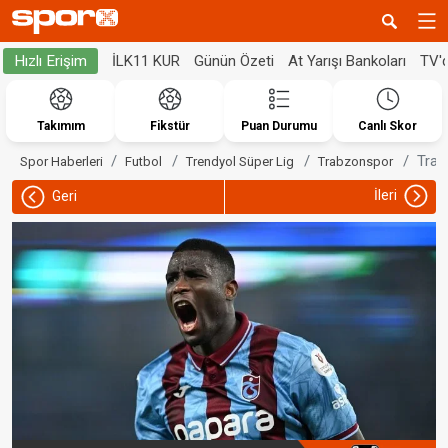
İLK11 KUR
Günün Özeti
At Yarışı Bankoları
TV'
Hızlı Erişim
Takımım
Fikstür
Puan Durumu
Canlı Skor
Trab
Spor Haberleri
Futbol
Trendyol Süper Lig
Trabzonspor
İleri
Geri