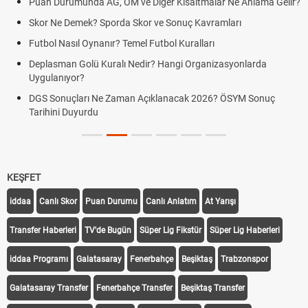
Puan Durumunda AG, OM ve Diğer Kısaltmalar Ne Anlama Gelir?
Skor Ne Demek? Sporda Skor ve Sonuç Kavramları
Futbol Nasıl Oynanır? Temel Futbol Kuralları
Deplasman Golü Kuralı Nedir? Hangi Organizasyonlarda
Uygulanıyor?
DGS Sonuçları Ne Zaman Açıklanacak 2026? ÖSYM Sonuç
Tarihini Duyurdu
KEŞFET
iddaa
Canlı Skor
Puan Durumu
Canlı Anlatım
At Yarışı
Transfer Haberleri
TV'de Bugün
Süper Lig Fikstür
Süper Lig Haberleri
iddaa Programı
Galatasaray
Fenerbahçe
Beşiktaş
Trabzonspor
Galatasaray Transfer
Fenerbahçe Transfer
Beşiktaş Transfer