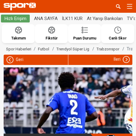
ANA SAYFA
İLK11 KUR
At Yarışı Bankoları
TV'
Hızlı Erişim
Takımım
Fikstür
Puan Durumu
Canlı Skor
Trab
Spor Haberleri
Futbol
Trendyol Süper Lig
Trabzonspor
İleri
Geri