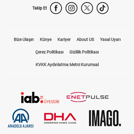
Trabzonspor Transfer
Canlı İzle
iddaa Sonuçları
Aktif Sayaç
Takip Et
Bize Ulaşın
Künye
Kariyer
About US
Yasal Uyarı
Çerez Politikası
Gizlilik Politikası
KVKK Aydınlatma Metni Kurumsal