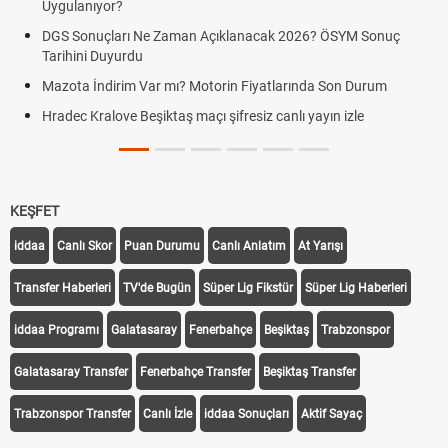
ygulanıyor?
Hrade
Kralo
GS Sonuçları Ne Zaman Açıklanacak 2026? ÖSYM Sonuç
rihini Duyurdu
Hrade
canlı 
zota İndirim Var mı? Motorin Fiyatlarında Son Durum
Hrade
adec Kralove Beşiktaş maçı şifresiz canlı yayın izle
linki
Hrade
KEŞFET
iddaa
Canlı Skor
Puan Durumu
Canlı Anlatım
At Yarışı
Transfer Haberleri
TV'de Bugün
Süper Lig Fikstür
Süper Lig Haberleri
iddaa Programı
Galatasaray
Fenerbahçe
Beşiktaş
Trabzonspor
Galatasaray Transfer
Fenerbahçe Transfer
Beşiktaş Transfer