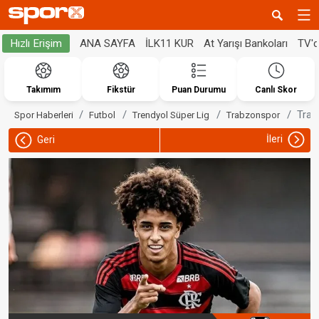
ANA SAYFA
İLK11 KUR
At Yarışı Bankoları
TV'
Hızlı Erişim
Takımım
Fikstür
Puan Durumu
Canlı Skor
Trab
Spor Haberleri
Futbol
Trendyol Süper Lig
Trabzonspor
İleri
Geri