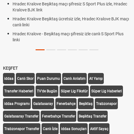
port Plus izle, Hradec
Trivela Nedir? Trivela Vuruşu Nasıl Yapılır?
Röveşata Nedir? Röveşata Vuruşu Nasıl Yapı
radec Kralove BJK maçı
Plonjon Nedir? Kalecilikte Plonjon Hareketi Na
le canlı S Sport Plus
KEŞFET
iddaa
Canlı Skor
Puan Durumu
Canlı Anlatım
At Yarışı
Transfer Haberleri
TV'de Bugün
Süper Lig Fikstür
Süper Lig Haberleri
iddaa Programı
Galatasaray
Fenerbahçe
Beşiktaş
Trabzonspor
Galatasaray Transfer
Fenerbahçe Transfer
Beşiktaş Transfer
Trabzonspor Transfer
Canlı İzle
iddaa Sonuçları
Aktif Sayaç