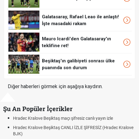
Galatasaray, Rafael Leao ile anlaştı!
İşte masadaki rakam
Mauro Icardi'den Galatasaray'ın
teklifine ret!
Beşiktaş'ın galibiyeti sonrası ülke
puanında son durum
Diğer haberleri görmek için aşağıya kaydırın.
Şu An Popüler İçerikler
ı yayın izle
Hradec Kralove - Beşiktaş maçı şifresiz izle c
RESİZ (Hradec Kralove
Hradec Kralove Beşiktaş maçı şifresiz tv100 
BJK link