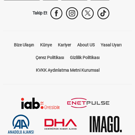
Takip Et
Bize Ulaşın
Künye
Kariyer
About US
Yasal Uyarı
Çerez Politikası
Gizlilik Politikası
KVKK Aydınlatma Metni Kurumsal