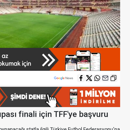
ası finali için TFF'ye başvuru
n oynanacağı statla ilgili Türkiye Futbol Federasyonu'na