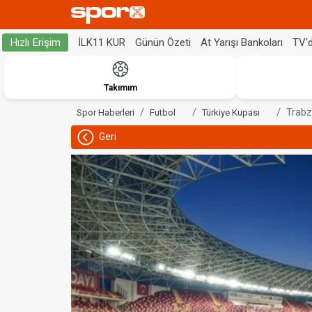
İLK11 KUR
Günün Özeti
At Yarışı Bankoları
TV'
Hızlı Erişim
Takımım
Trabz
Spor Haberleri
Futbol
Türkiye Kupası
Geri