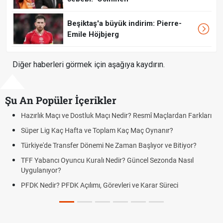
Beşiktaş'a büyük indirim: Pierre-
Emile Höjbjerg
Diğer haberleri görmek için aşağıya kaydırın.
Şu An Popüler İçerikler
zırlık Maçı ve Dostluk Maçı Nedir? Resmî Maçlardan Farkları
Puan
üper Lig Kaç Hafta ve Toplam Kaç Maç Oynanır?
Skor
rkiye'de Transfer Dönemi Ne Zaman Başlıyor ve Bitiyor?
Futbo
F Yabancı Oyuncu Kuralı Nedir? Güncel Sezonda Nasıl
Depla
ygulanıyor?
Uygu
DK Nedir? PFDK Açılımı, Görevleri ve Karar Süreci
DGS 
Tarih