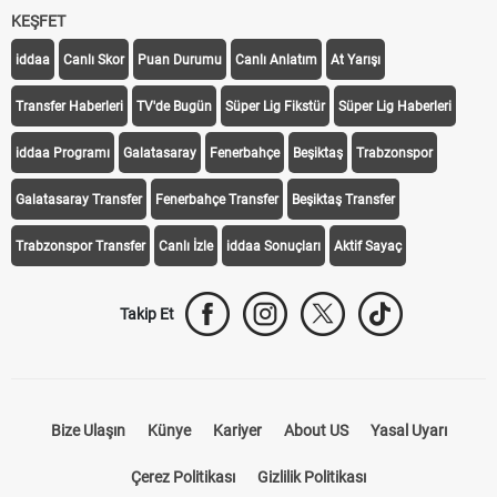
KEŞFET
iddaa
Canlı Skor
Puan Durumu
Canlı Anlatım
At Yarışı
Transfer Haberleri
TV'de Bugün
Süper Lig Fikstür
Süper Lig Haberleri
iddaa Programı
Galatasaray
Fenerbahçe
Beşiktaş
Trabzonspor
Galatasaray Transfer
Fenerbahçe Transfer
Beşiktaş Transfer
Trabzonspor Transfer
Canlı İzle
iddaa Sonuçları
Aktif Sayaç
Takip Et
Bize Ulaşın
Künye
Kariyer
About US
Yasal Uyarı