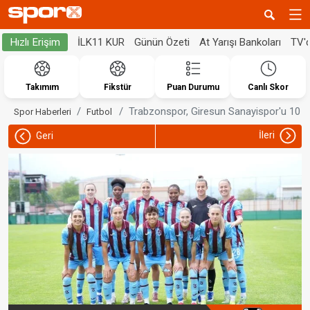
İLK11 KUR
Günün Özeti
At Yarışı Bankoları
TV'
Hızlı Erişim
Takımım
Fikstür
Puan Durumu
Canlı Skor
Trabzonspor, Giresun Sanayispor'u 10 gol
Spor Haberleri
Futbol
İleri
Geri