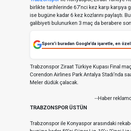
birlikte tarihlerinde 67'nci kez karşı karşıy
ise bugüne kadar 6 kez kozlarını paylaştı. 
galibiyeti bulunurken 3 maç da berabere son
Sporx’i buradan Google’da işaretle, en özel 
Trabzonspor Ziraat Türkiye Kupası Final maçı
Corendon Airlines Park Antalya Stadı'nda s
Meler düdük çalacak.
--Haber reklam
TRABZONSPOR ÜSTÜN
Trabzonspor ile Konyaspor arasındaki rekabet