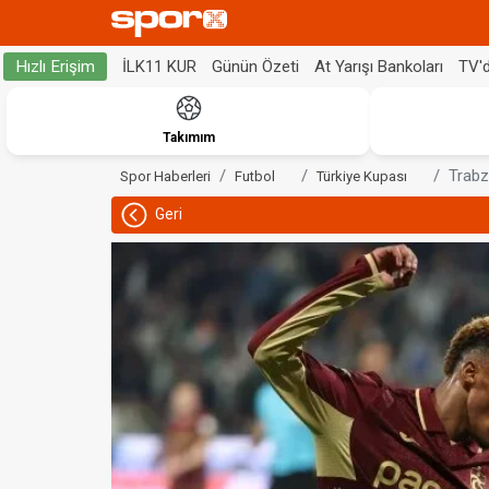
İLK11 KUR
Günün Özeti
At Yarışı Bankoları
TV'
Hızlı Erişim
Takımım
Trabz
Spor Haberleri
Futbol
Türkiye Kupası
Geri