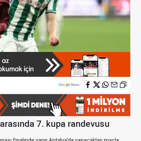
 arasında 7. kupa randevusu
upası finalinde yarın Antalya'da yapacakları maçla