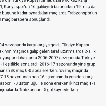
 ve 6'sı Türkiye Kupası olmak üzere 66 kez karşı
31, Konyaspor'un 16 galibiyeti bulunurken 19 maç da
de bugüne kadar oynadıkları maçlarda Trabzonspor'un
12 maç berabere sonuçlandı.
04 sezonunda karşı karşıya geldi. Türkiye Kupası
takımın maçında galip gelen taraf uzatmalarda 2-1'lik
Konyaspor daha sonra 2006-2007 sezonunda Türkiye
-1 eşitlikle sona erdi. 2016-17 sezonunda yine grup
ynanan ilk maç 0-0 sona ererken, rövanş maçında
2017-18 sezonunda son 16 aşamasında yeniden karşı
nyaspor 1-0 üstünlüğü ile sona ererken ikinci maç 1-1
ılaşmalarda Trabzonspor 5 gol kaydederken,