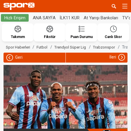
ANA SAYFA
İLK11 KUR
At Yarışı Bankoları
TV'
Hızlı Erişim
Takımım
Fikstür
Puan Durumu
Canlı Skor
Trab
Spor Haberleri
Futbol
Trendyol Süper Lig
Trabzonspor
İleri
Geri