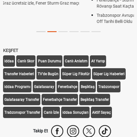
Rövanşı Saat Kaçta, Hangi Kanalda?
Trabzonspor Avrupa Maçı Ne Zaman? UEFA Avrupa Ligi Play-
Off Tarihi Belli Oldu
KEŞFET
iddaa
Canlı Skor
Puan Durumu
Canlı Anlatım
At Yarışı
Transfer Haberleri
TV'de Bugün
Süper Lig Fikstür
Süper Lig Haberleri
iddaa Programı
Galatasaray
Fenerbahçe
Beşiktaş
Trabzonspor
Galatasaray Transfer
Fenerbahçe Transfer
Beşiktaş Transfer
Trabzonspor Transfer
Canlı İzle
iddaa Sonuçları
Aktif Sayaç
Takip Et