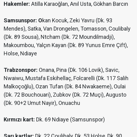
Hakemler:
Atilla Karaoğlan, Anıl Usta, Gökhan Barcın
Samsunspor: O
kan Kocuk, Zeki Yavru (Dk. 93
Mendes), Satka, Van Drongelen, Tomasson, Coulibaly
(Dk. 89 Sousa), Ntcham (Dk. 72 Moundilmadji),
Makoumbou, Yalçın Kayan (Dk. 89 Yunus Emre Çift),
Holse, Ndiaye
Trabzonspor:
Onana, Pina (Dk. 106 Lovik), Savic,
Nwaiwu, Mustafa Eskihellaç, Folcarelli (Dk. 117 Salih
Malkoçoğlu), Ozan Tufan (Dk. 84 Nwakaeme), Oulai
(Dk. 72 Bouchouari), Zubkov (Dk. 72 Muçi), Augusto
(Dk. 90+2 Umut Nayir), Onuachu
Kırmızı kart:
Dk. 69 Ndiaye (Samsunspor)
Sarı kartlar:
Dk. 22 Coulibaly, Dk. 53 Holse, Dk. 90