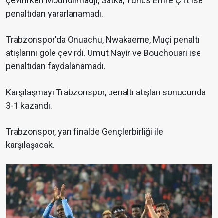
çevirirken Moundilmadji, Satka, Yunus Emre Çift ise
penaltıdan yararlanamadı.
Trabzonspor'da Onuachu, Nwakaeme, Muçi penaltı
atışlarını gole çevirdi. Umut Nayir ve Bouchouari ise
penaltıdan faydalanamadı.
Karşılaşmayı Trabzonspor, penaltı atışları sonucunda
3-1 kazandı.
Trabzonspor, yarı finalde Gençlerbirliği ile
karşılaşacak.