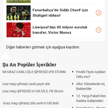
Fenerbahçe'de Sidiki Cherif için
Stuttgart iddiası!
Liverpool'dan 40 milyon euroluk
transfer; Victor Munoz
Diğer haberleri görmek için aşağıya kaydırın.
Şu An Popüler İçerikler
Fındık Fiyatı Açıklandı mı? 2026 TMO Fındık Alım Fiyatları Belli
Oldu mu?
Altın Yükselecek mi, Yükselir mi? Altın Fiyatları İçin Son
Beklentiler
12. Yargı Paketi Resmî Gazete'de Yayımlandı mı? 2026 Son
Dakika Gelişmeleri
Fenerbahçe - Sturm Graz Maçı Ne Zaman? Şampiyonlar Ligi