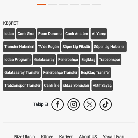
Tarihini Duyurdu
KEŞFET
iddaa
Canlı Skor
Puan Durumu
Canlı Anlatım
At Yarışı
Transfer Haberleri
TV'de Bugün
Süper Lig Fikstür
Süper Lig Haberleri
iddaa Programı
Galatasaray
Fenerbahçe
Beşiktaş
Trabzonspor
Galatasaray Transfer
Fenerbahçe Transfer
Beşiktaş Transfer
Trabzonspor Transfer
Canlı İzle
iddaa Sonuçları
Aktif Sayaç
Takip Et