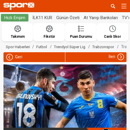
İLK11 KUR
Günün Özeti
At Yarışı Bankoları
TV'
Hızlı Erişim
Takımım
Fikstür
Puan Durumu
Canlı Skor
Trab
Spor Haberleri
Futbol
Trendyol Süper Lig
Trabzonspor
İleri
Geri