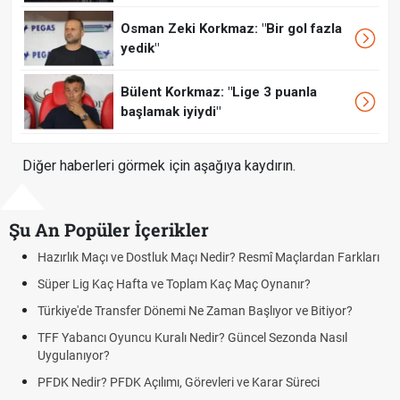
Osman Zeki Korkmaz: "Bir gol fazla
yedik"
Bülent Korkmaz: "Lige 3 puanla
başlamak iyiydi"
Diğer haberleri görmek için aşağıya kaydırın.
Şu An Popüler İçerikler
 Maçlardan Farkları
Puan Durumunda AG, OM ve Diğer Kısaltmalar 
nanır?
Skor Ne Demek? Sporda Skor ve Sonuç Kavraml
or ve Bitiyor?
Futbol Nasıl Oynanır? Temel Futbol Kuralları
ezonda Nasıl
Deplasman Golü Kuralı Nedir? Hangi Organiza
Uygulanıyor?
r Süreci
DGS Sonuçları Ne Zaman Açıklanacak 2026? 