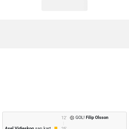
GOL!
Filip Olsson
12'
Axel Vidjeskog
sarı kart
25'