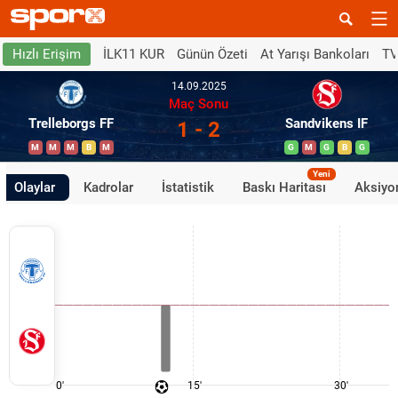
İLK11 KUR
Günün Özeti
At Yarışı Bankoları
TV
Hızlı Erişim
14.09.2025
Maç Sonu
Trelleborgs FF
Sandvikens IF
1 - 2
M
M
M
B
M
G
M
G
B
G
Yeni
Olaylar
Kadrolar
İstatistik
Baskı Haritası
Aksiyon
0'
15'
30'