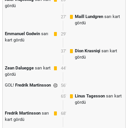
gördü
Maill Lundgren
sarı kart
27'
gördü
Emmanuel Godwin
sarı
29'
kart gördü
Dion Krasniqi
sarı kart
37'
gördü
Zean Daluegge
sarı kart
44'
gördü
GOL!
Fredrik Martinsson
56'
Linus Tagesson
sarı kart
65'
gördü
Fredrik Martinsson
sarı
68'
kart gördü