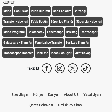
KEŞFET
iddaa
Canlı Skor
Puan Durumu
Canlı Anlatım
At Yarışı
Transfer Haberleri
TV'de Bugün
Süper Lig Fikstür
Süper Lig Haberleri
iddaa Programı
Galatasaray
Fenerbahçe
Beşiktaş
Trabzonspor
Galatasaray Transfer
Fenerbahçe Transfer
Beşiktaş Transfer
Trabzonspor Transfer
Canlı İzle
iddaa Sonuçları
Aktif Sayaç
Takip Et
Bize Ulaşın
Künye
Kariyer
About US
Yasal Uyarı
Çerez Politikası
Gizlilik Politikası