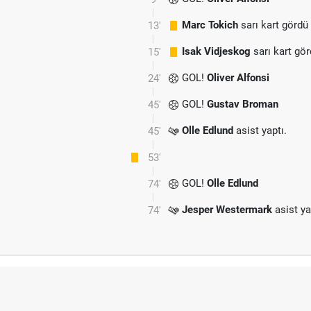
Marc Tokich
sarı kart gördü
13'
Isak Vidjeskog
sarı kart gö
15'
GOL!
Oliver Alfonsi
24'
GOL!
Gustav Broman
45'
Olle Edlund
asist yaptı.
45'
53'
GOL!
Olle Edlund
74'
Jesper Westermark
asist ya
74'