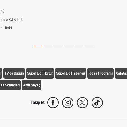
JK)
alove BJK link
ı linki
i
TV'de Bugün
Süper Lig Fikstür
Süper Lig Haberleri
iddaa Programı
Galata
daa Sonuçları
Aktif Sayaç
Takip Et