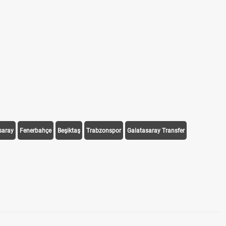
saray
Fenerbahçe
Beşiktaş
Trabzonspor
Galatasaray Transfer