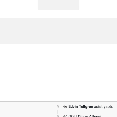
Edvin Tellgren
asist yaptı.
9'
GOL!
Oliver Alfonsi
9'