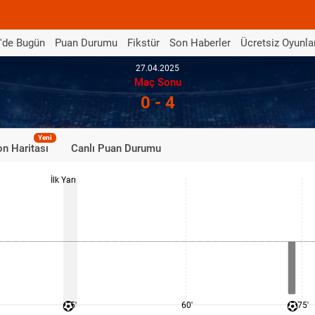
'de Bugün
Puan Durumu
Fikstür
Son Haberler
Ücretsiz Oyunla
27.04.2025
Maç Sonu
0 - 4
Yeni
n Haritası
Canlı Puan Durumu
İlk Yarı
45'
60'
75'