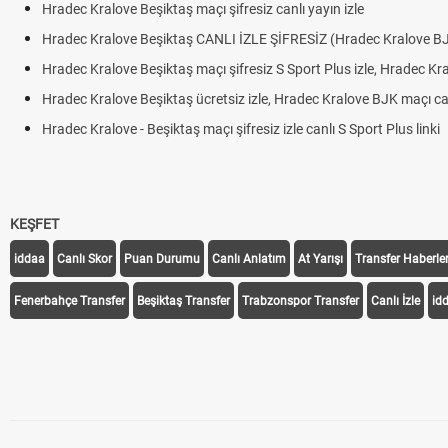
Hradec Kralove Beşiktaş maçı şifresiz canlı yayın izle
Hradec Kralove Beşiktaş CANLI İZLE ŞİFRESİZ (Hradec Kralove B
Hradec Kralove Beşiktaş maçı şifresiz S Sport Plus izle, Hradec Kr
Hradec Kralove Beşiktaş ücretsiz izle, Hradec Kralove BJK maçı canl
Hradec Kralove - Beşiktaş maçı şifresiz izle canlı S Sport Plus linki
KEŞFET
iddaa
Canlı Skor
Puan Durumu
Canlı Anlatım
At Yarışı
Transfer Haberler
Fenerbahçe Transfer
Beşiktaş Transfer
Trabzonspor Transfer
Canlı İzle
id