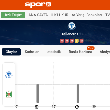
ANA SAYFA
İLK11 KUR
At Yarışı Bankoları
TV
Hızlı Erişim
Trelleborgs FF
M
M
M
B
M
Yeni
Olaylar
Kadrolar
İstatistik
Baskı Haritası
Aksiyo
0'
15'
30'