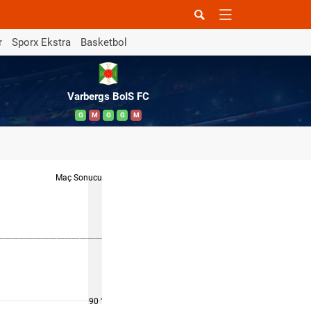
r
Sporx Ekstra
Basketbol
Varbergs BoIS FC
G
M
G
G
M
Maç Sonucu
90 '