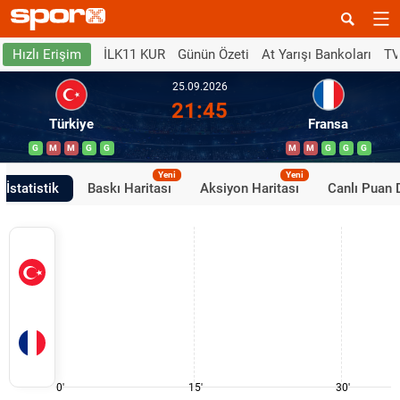
İLK11 KUR
Günün Özeti
At Yarışı Bankoları
TV
Hızlı Erişim
25.09.2026
21:45
Türkiye
Fransa
G
M
M
G
G
M
M
G
G
G
Yeni
Yeni
İstatistik
Baskı Haritası
Aksiyon Haritası
Canlı Puan
0'
15'
30'