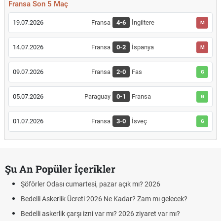
Fransa Son 5 Maç
19.07.2026
Fransa
4-6
İngiltere
M
14.07.2026
Fransa
0-2
İspanya
M
09.07.2026
Fransa
2-0
Fas
G
05.07.2026
Paraguay
0-1
Fransa
G
01.07.2026
Fransa
3-0
İsveç
G
Şu An Popüler İçerikler
Şöförler Odası cumartesi, pazar açık mı? 2026
Bedelli Askerlik Ücreti 2026 Ne Kadar? Zam mı gelecek?
Bedelli askerlik çarşı izni var mı? 2026 ziyaret var mı?