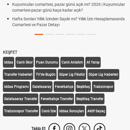
Kuyumcular cumartesi, pazar günü açık mı? 2026 | Kuyumcular
cumartesi-pazar günü kaça kadar açık?
Hafta Sonları Yıllık İzinden Sayılır mı? Yıllık İzin Hesaplamasında
Cumartesi ve Pazar Detayı
KEŞFET
iddaa
Canlı Skor
Puan Durumu
Canlı Anlatım
At Yarışı
Transfer Haberleri
TV'de Bugün
Süper Lig Fikstür
Süper Lig Haberleri
iddaa Programı
Galatasaray
Fenerbahçe
Beşiktaş
Trabzonspor
Galatasaray Transfer
Fenerbahçe Transfer
Beşiktaş Transfer
Trabzonspor Transfer
Canlı İzle
iddaa Sonuçları
Aktif Sayaç
Takip Et