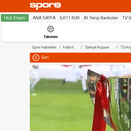
ANA SAYFA
İLK11 KUR
At Yarışı Bankoları
TV'
Hızlı Erişim
Takımım
Türki
Spor Haberleri
Futbol
Türkiye Kupası
Geri