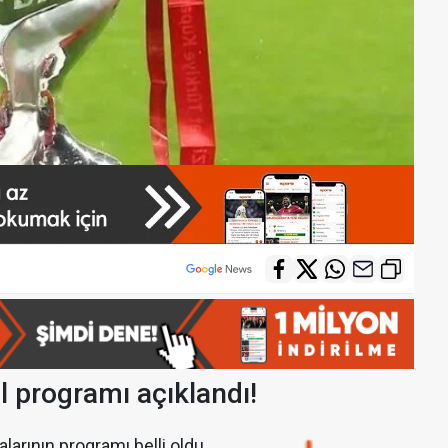
l programı açıklandı!
larının programı belli oldu.