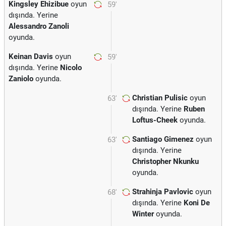
Kingsley Ehizibue
oyun
59'
dışında. Yerine
Alessandro Zanoli
oyunda.
Keinan Davis
oyun
59'
dışında. Yerine
Nicolo
Zaniolo
oyunda.
Christian Pulisic
oyun
63'
dışında. Yerine
Ruben
Loftus-Cheek
oyunda.
Santiago Gimenez
oyun
63'
dışında. Yerine
Christopher Nkunku
oyunda.
Strahinja Pavlovic
oyun
68'
dışında. Yerine
Koni De
Winter
oyunda.