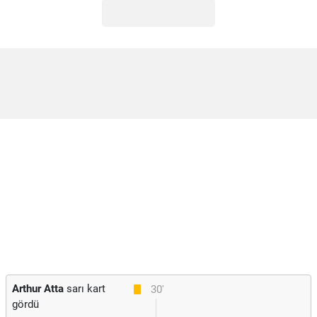
Arthur Atta
sarı kart
30'
gördü