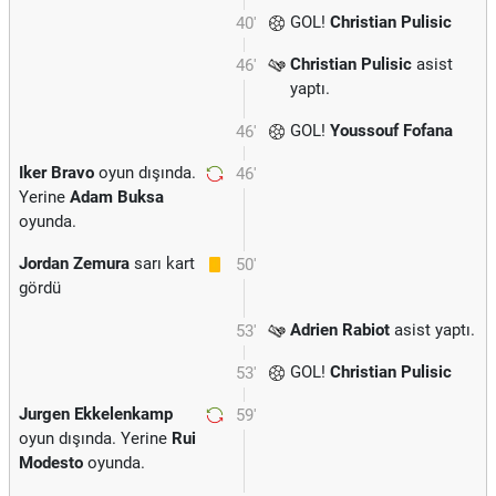
GOL!
Christian Pulisic
40'
Christian Pulisic
asist
46'
yaptı.
GOL!
Youssouf Fofana
46'
Iker Bravo
oyun dışında.
46'
Yerine
Adam Buksa
oyunda.
Jordan Zemura
sarı kart
50'
gördü
Adrien Rabiot
asist yaptı.
53'
GOL!
Christian Pulisic
53'
Jurgen Ekkelenkamp
59'
oyun dışında. Yerine
Rui
Modesto
oyunda.