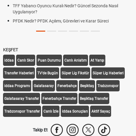
TFF Yabancı Oyuncu Kuralı Nedir? Güncel Sezonda Nasıl
Uygulanıyor?
PFDK Nedir? PFDK Açılımı, Görevleri ve Karar Süreci
KEŞFET
iddaa
Canlı Skor
Puan Durumu
Canlı Anlatım
At Yarışı
Transfer Haberleri
TV'de Bugün
Süper Lig Fikstür
Süper Lig Haberleri
iddaa Programı
Galatasaray
Fenerbahçe
Beşiktaş
Trabzonspor
Galatasaray Transfer
Fenerbahçe Transfer
Beşiktaş Transfer
Trabzonspor Transfer
Canlı İzle
iddaa Sonuçları
Aktif Sayaç
Takip Et