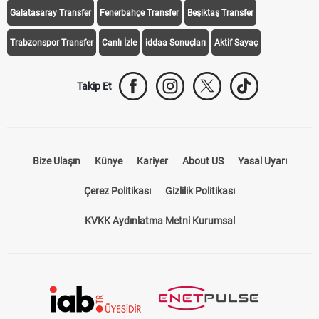
Galatasaray Transfer
Fenerbahçe Transfer
Beşiktaş Transfer
Trabzonspor Transfer
Canlı İzle
iddaa Sonuçları
Aktif Sayaç
Takip Et
Bize Ulaşın
Künye
Kariyer
About US
Yasal Uyarı
Çerez Politikası
Gizlilik Politikası
KVKK Aydınlatma Metni Kurumsal