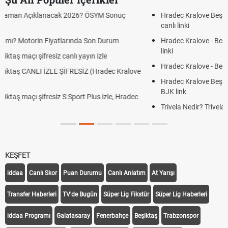
Hradec Kralove Beşiktaş ücretsiz izle, Hradec Kralove BJK maçı
canlı linki
Hradec Kralove - Beşiktaş maçı şifresiz izle canlı S Sport Plus
linki
Hradec Kralove - Beşiktaş maçı şifresiz izle canlı tv100 linki
Hradec Kralove Beşiktaş maçı şifresiz tv100 izle, Hradec Kralove
BJK link
Trivela Nedir? Trivela Vuruşu Nasıl Yapılır?
KEŞFET
iddaa
Canlı Skor
Puan Durumu
Canlı Anlatım
At Yarışı
Transfer Haberleri
TV'de Bugün
Süper Lig Fikstür
Süper Lig Haberleri
iddaa Programı
Galatasaray
Fenerbahçe
Beşiktaş
Trabzonspor