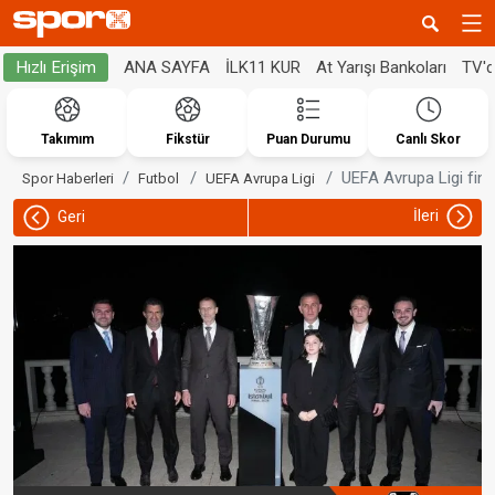
ANA SAYFA
İLK11 KUR
At Yarışı Bankoları
TV'
Hızlı Erişim
Takımım
Fikstür
Puan Durumu
Canlı Skor
UEFA Avrupa Ligi fina
Spor Haberleri
Futbol
UEFA Avrupa Ligi
İleri
Geri