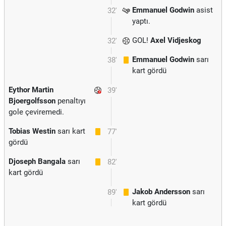
Emmanuel Godwin
asist
32'
yaptı.
GOL!
Axel Vidjeskog
32'
Emmanuel Godwin
sarı
38'
kart gördü
Eythor Martin
39'
Bjoergolfsson
penaltıyı
gole çeviremedi.
Tobias Westin
sarı kart
77'
gördü
Djoseph Bangala
sarı
82'
kart gördü
Jakob Andersson
sarı
89'
kart gördü