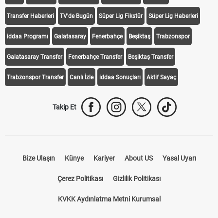
Transfer Haberleri
TV'de Bugün
Süper Lig Fikstür
Süper Lig Haberleri
iddaa Programı
Galatasaray
Fenerbahçe
Beşiktaş
Trabzonspor
Galatasaray Transfer
Fenerbahçe Transfer
Beşiktaş Transfer
Trabzonspor Transfer
Canlı İzle
iddaa Sonuçları
Aktif Sayaç
Takip Et
Bize Ulaşın
Künye
Kariyer
About US
Yasal Uyarı
Çerez Politikası
Gizlilik Politikası
KVKK Aydınlatma Metni Kurumsal