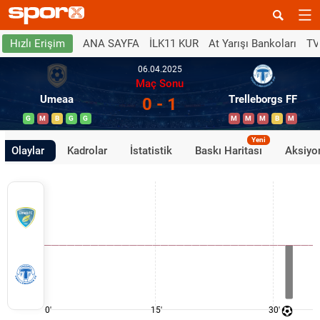
ANA SAYFA
İLK11 KUR
At Yarışı Bankoları
TV
Hızlı Erişim
06.04.2025
Maç Sonu
Umeaa
Trelleborgs FF
0 - 1
G
M
B
G
G
M
M
M
B
M
Yeni
Olaylar
Kadrolar
İstatistik
Baskı Haritası
Aksiyon
0'
15'
30'