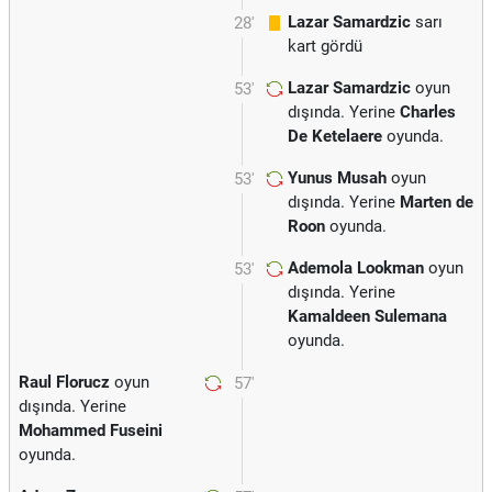
Lazar Samardzic
sarı
28'
kart gördü
Lazar Samardzic
oyun
53'
dışında. Yerine
Charles
De Ketelaere
oyunda.
Yunus Musah
oyun
53'
dışında. Yerine
Marten de
Roon
oyunda.
Ademola Lookman
oyun
53'
dışında. Yerine
Kamaldeen Sulemana
oyunda.
Raul Florucz
oyun
57'
dışında. Yerine
Mohammed Fuseini
oyunda.