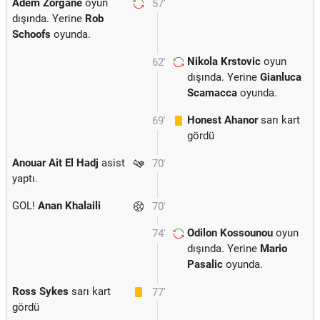
Adem Zorgane
oyun
57'
dışında. Yerine
Rob
Schoofs
oyunda.
Nikola Krstovic
oyun
62'
dışında. Yerine
Gianluca
Scamacca
oyunda.
Honest Ahanor
sarı kart
69'
gördü
Anouar Ait El Hadj
asist
70'
yaptı.
GOL!
Anan Khalaili
70'
Odilon Kossounou
oyun
74'
dışında. Yerine
Mario
Pasalic
oyunda.
Ross Sykes
sarı kart
77'
gördü