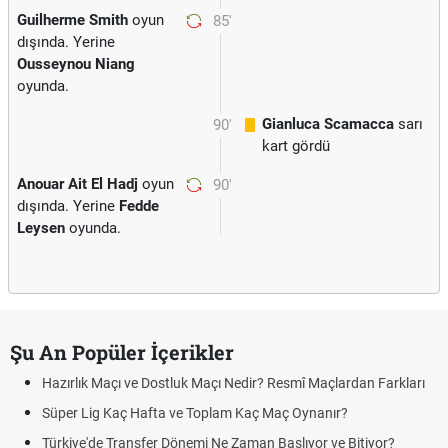
Guilherme Smith
oyun
85'
dışında. Yerine
Ousseynou Niang
oyunda.
Gianluca Scamacca
sarı
90'
kart gördü
Anouar Ait El Hadj
oyun
90'
dışında. Yerine
Fedde
Leysen
oyunda.
Şu An Popüler İçerikler
Hazırlık Maçı ve Dostluk Maçı Nedir? Resmî Maçlardan Farkları
Süper Lig Kaç Hafta ve Toplam Kaç Maç Oynanır?
Türkiye'de Transfer Dönemi Ne Zaman Başlıyor ve Bitiyor?