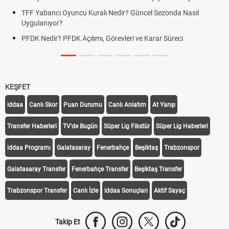
TFF Yabancı Oyuncu Kuralı Nedir? Güncel Sezonda Nasıl
Uygulanıyor?
PFDK Nedir? PFDK Açılımı, Görevleri ve Karar Süreci
KEŞFET
iddaa
Canlı Skor
Puan Durumu
Canlı Anlatım
At Yarışı
Transfer Haberleri
TV'de Bugün
Süper Lig Fikstür
Süper Lig Haberleri
iddaa Programı
Galatasaray
Fenerbahçe
Beşiktaş
Trabzonspor
Galatasaray Transfer
Fenerbahçe Transfer
Beşiktaş Transfer
Trabzonspor Transfer
Canlı İzle
iddaa Sonuçları
Aktif Sayaç
Takip Et