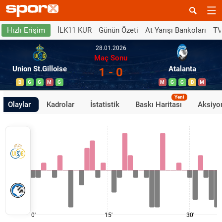
İLK11 KUR
Günün Özeti
At Yarışı Bankoları
TV
Hızlı Erişim
28.01.2026
Maç Sonu
Union St.Gilloise
Atalanta
1 - 0
B
G
G
M
G
M
G
G
B
M
Yeni
Olaylar
Kadrolar
İstatistik
Baskı Haritası
Aksiyon
0'
15'
30'