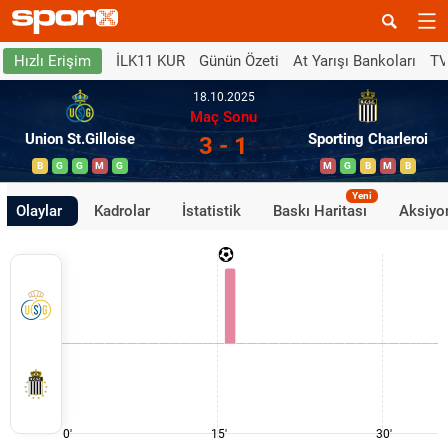
İLK11 KUR
Günün Özeti
At Yarışı Bankoları
TV
Hızlı Erişim
18.10.2025
Maç Sonu
Union St.Gilloise
Sporting Charleroi
3 - 1
B
G
G
M
G
M
G
B
M
B
Yeni
Olaylar
Kadrolar
İstatistik
Baskı Haritası
Aksiyon
0'
15'
30'