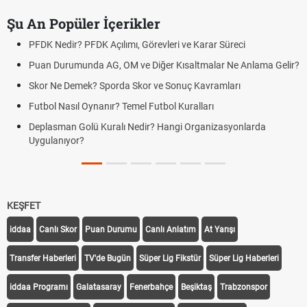
Şu An Popüler İçerikler
PFDK Nedir? PFDK Açılımı, Görevleri ve Karar Süreci
Puan Durumunda AG, OM ve Diğer Kısaltmalar Ne Anlama Gelir?
Skor Ne Demek? Sporda Skor ve Sonuç Kavramları
Futbol Nasıl Oynanır? Temel Futbol Kuralları
Deplasman Golü Kuralı Nedir? Hangi Organizasyonlarda
Uygulanıyor?
KEŞFET
iddaa
Canlı Skor
Puan Durumu
Canlı Anlatım
At Yarışı
Transfer Haberleri
TV'de Bugün
Süper Lig Fikstür
Süper Lig Haberleri
iddaa Programı
Galatasaray
Fenerbahçe
Beşiktaş
Trabzonspor