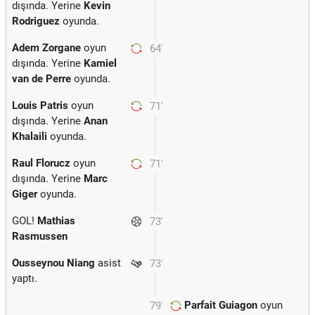
dışında. Yerine
Kevin
Rodriguez
oyunda.
Adem Zorgane
oyun
64'
dışında. Yerine
Kamiel
van de Perre
oyunda.
Louis Patris
oyun
71'
dışında. Yerine
Anan
Khalaili
oyunda.
Raul Florucz
oyun
71'
dışında. Yerine
Marc
Giger
oyunda.
GOL!
Mathias
73'
Rasmussen
Ousseynou Niang
asist
73'
yaptı.
Parfait Guiagon
oyun
79'