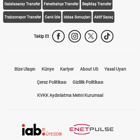
Galatasaray Transfer
Fenerbahçe Transfer
Beşiktaş Transfer
Trabzonspor Transfer
Canlı İzle
iddaa Sonuçları
Aktif Sayaç
Takip Et
Bize Ulaşın
Künye
Kariyer
About US
Yasal Uyarı
Çerez Politikası
Gizlilik Politikası
KVKK Aydınlatma Metni Kurumsal