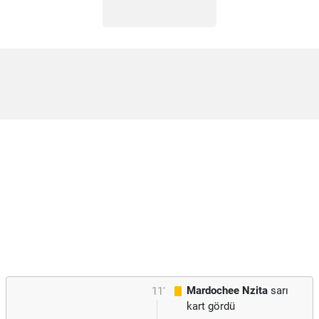
Mardochee Nzita
sarı
11'
kart gördü