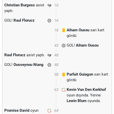
Christian Burgess
asist
16'
yaptı.
GOL!
Raul Florucz
16'
Aiham Ousou
sarı kart
18'
gördü
GOL!
Aiham Ousou
45'
Raul Florucz
asist yaptı.
48'
GOL!
Ousseynou Niang
48'
Parfait Guiagon
sarı kart
58'
gördü
Kevin Van Den Kerkhof
63'
oyun dışında. Yerine
Lewin Blum
oyunda.
Promise David
oyun
64'