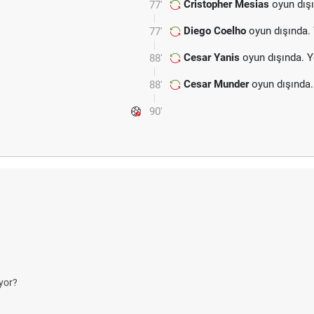
Cristopher Mesias
oyun dışı
77'
Diego Coelho
oyun dışında.
77'
Cesar Yanis
oyun dışında. 
88'
Cesar Munder
oyun dışında.
88'
90'
yor?