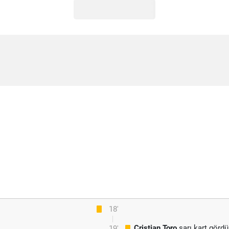
18'
Cristian Toro
sarı kart gördü
19'