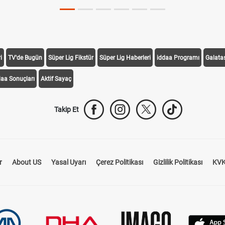
i
TV'de Bugün
Süper Lig Fikstür
Süper Lig Haberleri
iddaa Programı
Galata
daa Sonuçları
Aktif Sayaç
Takip Et
r
About US
Yasal Uyarı
Çerez Politikası
Gizlilik Politikası
KVK