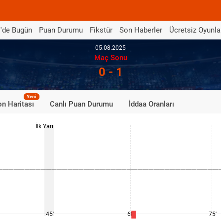
'de Bugün
Puan Durumu
Fikstür
Son Haberler
Ücretsiz Oyunla
05.08.2025
Maç Sonu
0 - 1
Yeni
n Haritası
Canlı Puan Durumu
İddaa Oranları
İlk Yarı
45'
60'
75'