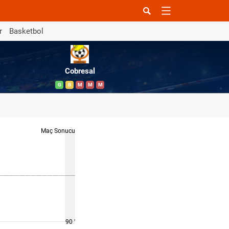
r
Basketbol
Cobresal
G
B
M
M
M
Maç Sonucu
90 '