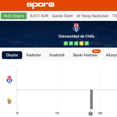
İLK11 KUR
Günün Özeti
At Yarışı Bankoları
TV
Hızlı Erişim
Universidad de Chile
G
G
G
B
G
Yeni
Olaylar
Kadrolar
İstatistik
Baskı Haritası
Aksiyo
0'
15'
30'