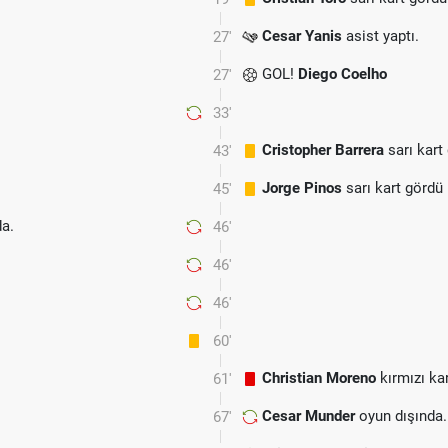
Cesar Yanis
asist yaptı.
27'
GOL!
Diego Coelho
27'
33'
Cristopher Barrera
sarı kart
43'
Jorge Pinos
sarı kart gördü
45'
a.
46'
46'
46'
60'
Christian Moreno
kırmızı ka
61'
Cesar Munder
oyun dışında.
67'