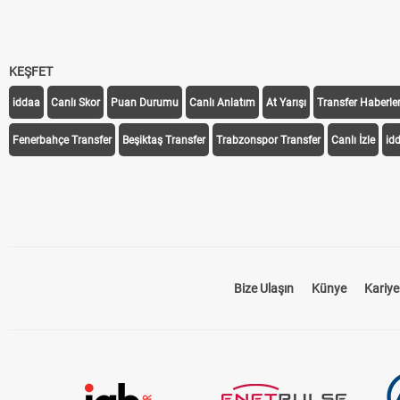
KEŞFET
iddaa
Canlı Skor
Puan Durumu
Canlı Anlatım
At Yarışı
Transfer Haberler
Fenerbahçe Transfer
Beşiktaş Transfer
Trabzonspor Transfer
Canlı İzle
id
Bize Ulaşın
Künye
Kariye