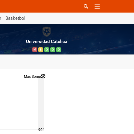
r
Basketbol
Universidad Catolica
M
B
G
G
G
Maç Sonucu
90 '