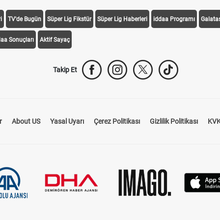
i
TV'de Bugün
Süper Lig Fikstür
Süper Lig Haberleri
iddaa Programı
Galata
daa Sonuçları
Aktif Sayaç
Takip Et
r
About US
Yasal Uyarı
Çerez Politikası
Gizlilik Politikası
KVK