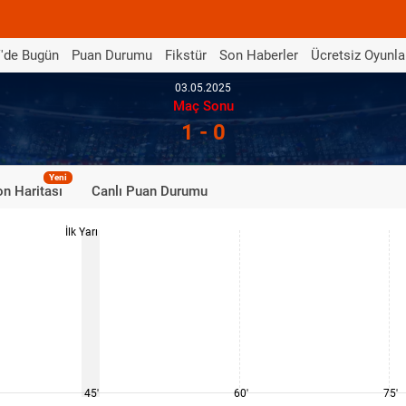
'de Bugün
Puan Durumu
Fikstür
Son Haberler
Ücretsiz Oyunla
03.05.2025
Maç Sonu
1 - 0
Yeni
n Haritası
Canlı Puan Durumu
İlk Yarı
45'
60'
75'