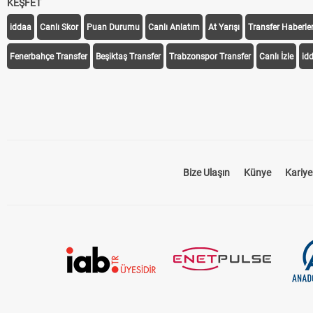
KEŞFET
iddaa
Canlı Skor
Puan Durumu
Canlı Anlatım
At Yarışı
Transfer Haberler
Fenerbahçe Transfer
Beşiktaş Transfer
Trabzonspor Transfer
Canlı İzle
id
Bize Ulaşın
Künye
Kariye