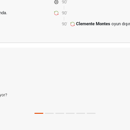
90'
nda.
90'
Clemente Montes
oyun dışı
90'
yor?