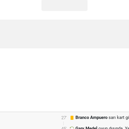
Branco Ampuero
sarı kart g
27'
Gary Medel
oyun dışında. Y
45'