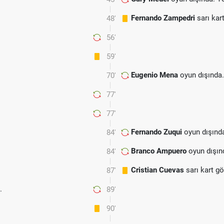
Fernando Zampedri
sarı kar
48'
56'
59'
Eugenio Mena
oyun dışında
70'
77'
77'
Fernando Zuqui
oyun dışınd
84'
Branco Ampuero
oyun dışın
84'
Cristian Cuevas
sarı kart g
87'
.
89'
90'