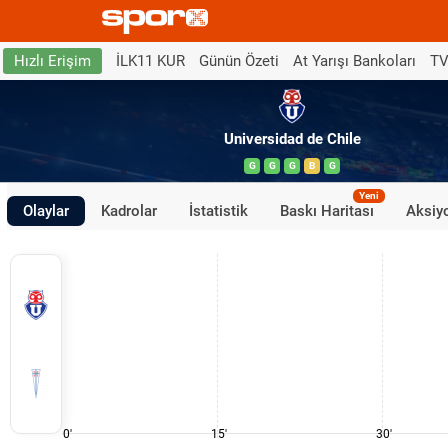
İLK11 KUR
Günün Özeti
At Yarışı Bankoları
TV
Hızlı Erişim
Universidad de Chile
G
G
G
B
G
Yeni
Olaylar
Kadrolar
İstatistik
Baskı Haritası
Aksiyo
0'
15'
30'