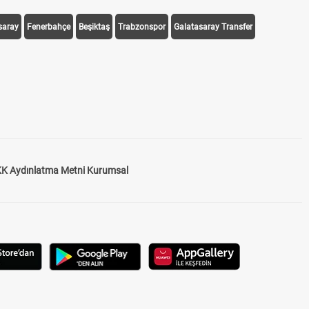
saray
Fenerbahçe
Beşiktaş
Trabzonspor
Galatasaray Transfer
K Aydınlatma Metni Kurumsal