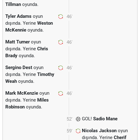
Tillman
oyunda.
Tyler Adams
oyun
46'
dışında. Yerine
Weston
McKennie
oyunda.
Matt Turner
oyun
46'
dışında. Yerine
Chris
Brady
oyunda.
Sergino Dest
oyun
46'
dışında. Yerine
Timothy
Weah
oyunda.
Mark McKenzie
oyun
46'
dışında. Yerine
Miles
Robinson
oyunda.
GOL!
Sadio Mane
52'
Nicolas Jackson
oyun
59'
dışında. Yerine
Cherif