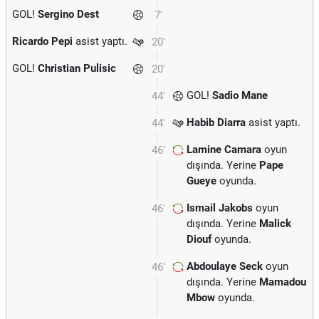
GOL!
Sergino Dest
7'
Ricardo Pepi
asist yaptı.
20'
GOL!
Christian Pulisic
20'
GOL!
Sadio Mane
44'
Habib Diarra
asist yaptı.
44'
Lamine Camara
oyun
46'
dışında. Yerine
Pape
Gueye
oyunda.
Ismail Jakobs
oyun
46'
dışında. Yerine
Malick
Diouf
oyunda.
Abdoulaye Seck
oyun
46'
dışında. Yerine
Mamadou
Mbow
oyunda.