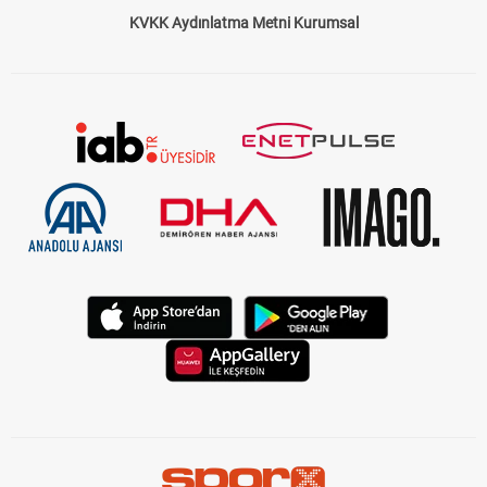
Çerez Politikası
Gizlilik Politikası
KVKK Aydınlatma Metni Kurumsal