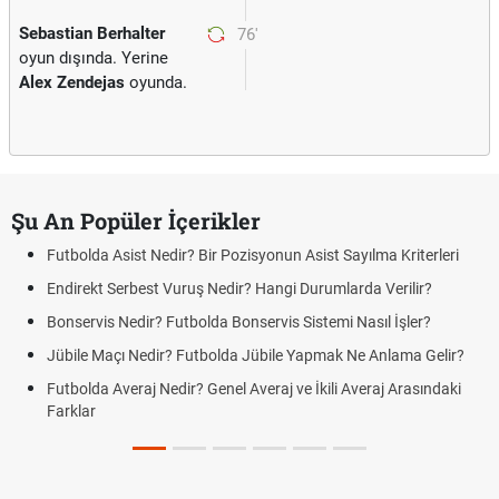
Sebastian Berhalter
76'
oyun dışında. Yerine
Alex Zendejas
oyunda.
Şu An Popüler İçerikler
olda Asist Nedir? Bir Pozisyonun Asist Sayılma Kriterleri
Futbold
rekt Serbest Vuruş Nedir? Hangi Durumlarda Verilir?
Açık Li
Yenilem
ervis Nedir? Futbolda Bonservis Sistemi Nasıl İşler?
DGS So
le Maçı Nedir? Futbolda Jübile Yapmak Ne Anlama Gelir?
Tarihin
olda Averaj Nedir? Genel Averaj ve İkili Averaj Arasındaki
Motorin
lar
Tarihi
Fındık 
Oldu m