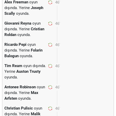
Alex Freeman
oyun
46'
dışında. Yerine
Joseph
Scally
oyunda.
Giovanni Reyna
oyun
46'
dışında. Yerine
Cristian
Roldan
oyunda.
Ricardo Pepi
oyun
46'
dışında. Yerine
Folarin
Balogun
oyunda.
Tim Ream
oyun dışında.
46'
Yerine
Auston Trusty
oyunda.
Antonee Robinson
oyun
46'
dışında. Yerine
Max
Arfsten
oyunda.
Christian Pulisic
oyun
46'
dışında. Yerine
Malik