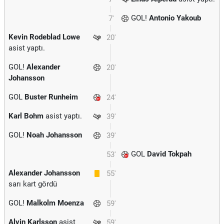
GOL!
Antonio Yakoub
7'
Kevin Rodeblad Lowe
20'
asist yaptı.
GOL!
Alexander
20'
Johansson
GOL
Buster Runheim
24'
Karl Bohm
asist yaptı.
39'
GOL!
Noah Johansson
39'
GOL
David Tokpah
53'
Alexander Johansson
55'
sarı kart gördü
GOL!
Malkolm Moenza
59'
Alvin Karlsson
asist
59'