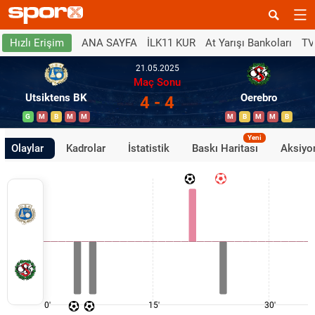
ANA SAYFA
İLK11 KUR
At Yarışı Bankoları
TV
Hızlı Erişim
21.05.2025
Maç Sonu
Utsiktens BK
Oerebro
4 - 4
G
M
B
M
M
M
B
M
M
B
Yeni
Olaylar
Kadrolar
İstatistik
Baskı Haritası
Aksiyon
0'
15'
30'