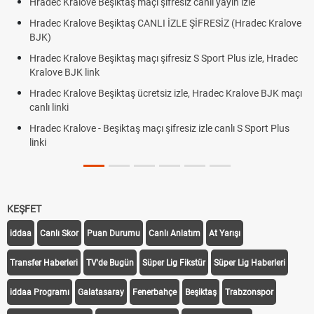
Hradec Kralove Beşiktaş maçı şifresiz canlı yayın izle
Hradec Kralove Beşiktaş CANLI İZLE ŞİFRESİZ (Hradec Kralove
BJK)
Hradec Kralove Beşiktaş maçı şifresiz S Sport Plus izle, Hradec
Kralove BJK link
Hradec Kralove Beşiktaş ücretsiz izle, Hradec Kralove BJK maçı
canlı linki
Hradec Kralove - Beşiktaş maçı şifresiz izle canlı S Sport Plus
linki
KEŞFET
iddaa
Canlı Skor
Puan Durumu
Canlı Anlatım
At Yarışı
Transfer Haberleri
TV'de Bugün
Süper Lig Fikstür
Süper Lig Haberleri
iddaa Programı
Galatasaray
Fenerbahçe
Beşiktaş
Trabzonspor