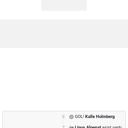
GOL!
Kalle Holmberg
5'
Linus Alperud
asist yaptı.
7'