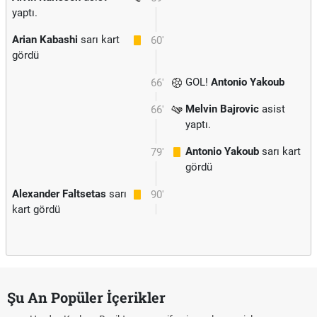
yaptı.
Arian Kabashi
sarı kart
60'
gördü
GOL!
Antonio Yakoub
66'
Melvin Bajrovic
asist
66'
yaptı.
Antonio Yakoub
sarı kart
79'
gördü
Alexander Faltsetas
sarı
90'
kart gördü
Şu An Popüler İçerikler