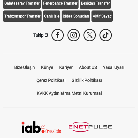
Galatasaray Transfer
Fenerbahçe Transfer
Beşiktaş Transfer
Trabzonspor Transfer
Canlı İzle
iddaa Sonuçları
Aktif Sayaç
Takip Et
Bize Ulaşın
Künye
Kariyer
About US
Yasal Uyarı
Çerez Politikası
Gizlilik Politikası
KVKK Aydınlatma Metni Kurumsal