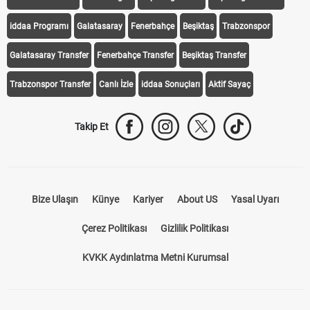
iddaa Programı
Galatasaray
Fenerbahçe
Beşiktaş
Trabzonspor
Galatasaray Transfer
Fenerbahçe Transfer
Beşiktaş Transfer
Trabzonspor Transfer
Canlı İzle
iddaa Sonuçları
Aktif Sayaç
Takip Et
Bize Ulaşın
Künye
Kariyer
About US
Yasal Uyarı
Çerez Politikası
Gizlilik Politikası
KVKK Aydınlatma Metni Kurumsal