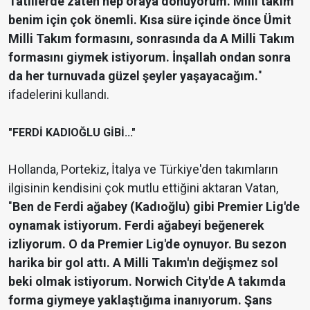
Tatillerde zaten hep oraya dönüyorum. Milli takım
benim için çok önemli. Kısa süre içinde önce Ümit
Milli Takım formasını, sonrasında da A Milli Takım
formasını giymek istiyorum. İnşallah ondan sonra
da her turnuvada güzel şeyler yaşayacağım.
"
ifadelerini kullandı.
"FERDİ KADIOĞLU GİBİ..."
Hollanda, Portekiz, İtalya ve Türkiye'den takımların
ilgisinin kendisini çok mutlu ettiğini aktaran Vatan,
"
Ben de Ferdi ağabey (Kadıoğlu) gibi Premier Lig'de
oynamak istiyorum. Ferdi ağabeyi beğenerek
izliyorum. O da Premier Lig'de oynuyor. Bu sezon
harika bir gol attı. A Milli Takım'ın değişmez sol
beki olmak istiyorum. Norwich City'de A takımda
forma giymeye yaklaştığıma inanıyorum. Şans