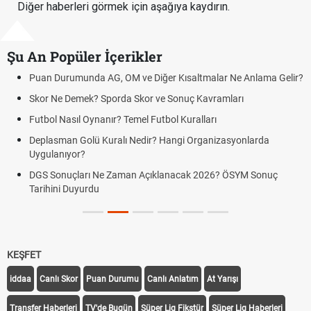
Diğer haberleri görmek için aşağıya kaydırın.
Şu An Popüler İçerikler
Puan Durumunda AG, OM ve Diğer Kısaltmalar Ne Anlama Gelir?
Skor Ne Demek? Sporda Skor ve Sonuç Kavramları
Futbol Nasıl Oynanır? Temel Futbol Kuralları
Deplasman Golü Kuralı Nedir? Hangi Organizasyonlarda
Uygulanıyor?
DGS Sonuçları Ne Zaman Açıklanacak 2026? ÖSYM Sonuç
Tarihini Duyurdu
KEŞFET
iddaa
Canlı Skor
Puan Durumu
Canlı Anlatım
At Yarışı
Transfer Haberleri
TV'de Bugün
Süper Lig Fikstür
Süper Lig Haberleri