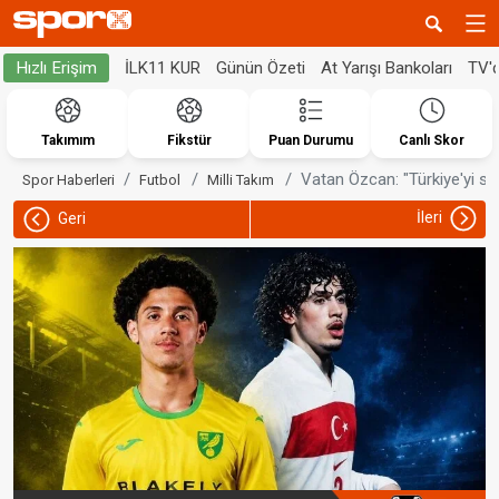
İLK11 KUR
Günün Özeti
At Yarışı Bankoları
TV'
Hızlı Erişim
Takımım
Fikstür
Puan Durumu
Canlı Skor
Vatan Özcan: "Türkiye'yi s
Spor Haberleri
Futbol
Milli Takım
İleri
Geri