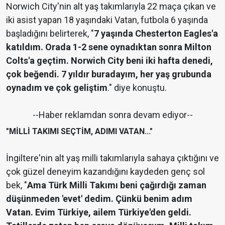
Norwich City'nin alt yaş takımlarıyla 22 maça çıkan ve
iki asist yapan 18 yaşındaki Vatan, futbola 6 yaşında
başladığını belirterek, "
7 yaşında Chesterton Eagles'a
katıldım. Orada 1-2 sene oynadıktan sonra Milton
Colts'a geçtim. Norwich City beni iki hafta denedi,
çok beğendi. 7 yıldır buradayım, her yaş grubunda
oynadım ve çok geliştim
." diye konuştu.
--Haber reklamdan sonra devam ediyor--
"MİLLİ TAKIMI SEÇTİM, ADIMI VATAN..."
İngiltere'nin alt yaş milli takımlarıyla sahaya çıktığını ve
çok güzel deneyim kazandığını kaydeden genç sol
bek, "
Ama Türk Milli Takımı beni çağırdığı zaman
düşünmeden 'evet' dedim. Çünkü benim adım
Vatan. Evim Türkiye, ailem Türkiye'den geldi.