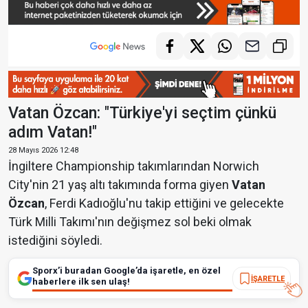
Vatan Özcan: "Türkiye'yi seçtim çünkü
adım Vatan!"
28 Mayıs 2026 12:48
İngiltere Championship takımlarından Norwich
City'nin 21 yaş altı takımında forma giyen
Vatan
Özcan
, Ferdi Kadıoğlu'nu takip ettiğini ve gelecekte
Türk Milli Takımı'nın değişmez sol beki olmak
istediğini söyledi.
Sporx’i buradan Google’da işaretle, en özel
İŞARETLE
haberlere ilk sen ulaş!