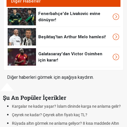
Diğer Haberler
Fenerbahçe'de Livakovic evine
dönüyor!
Beşiktaş'tan Arthur Melo hamlesi!
Galatasaray'dan Victor Osimhen
için karar!
Diğer haberleri görmek için aşağıya kaydırın.
Şu An Popüler İçerikler
dar yaşar? İslam dininde karga ne anlama gelir?
Futbolda ofsayt ne
? Çeyrek altın fiyatı kaç TL?
Kravat nasıl bağl
örmek ne anlama geliyor? 8 kısa maddede Altın
Cemre düştü mü? 