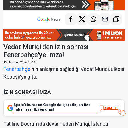
Vedat Muriqi'den izin sonrası
Fenerbahçe'ye imza!
13 Haziran 2026 15:16
Fenerbahçe
'nin anlaşma sağladığı Vedat Muriqi, ülkesi
Kosova'ya gitti.
İZİN SONRASI İMZA
Sporx’i buradan Google’da işaretle, en özel
İŞARETLE
haberlere ilk sen ulaş!
Tatiline Bodrum'da devam eden Muriqi, İstanbul