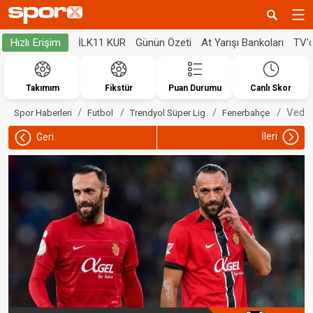
İLK11 KUR
Günün Özeti
At Yarışı Bankoları
TV'
Hızlı Erişim
Takımım
Fikstür
Puan Durumu
Canlı Skor
Vedat
Spor Haberleri
Futbol
Trendyol Süper Lig
Fenerbahçe
İleri
Geri