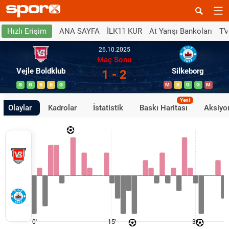
ANA SAYFA
İLK11 KUR
At Yarışı Bankoları
TV
Hızlı Erişim
26.10.2025
Maç Sonu
Vejle Boldklub
Silkeborg
1 - 2
G
G
B
B
G
M
B
G
G
M
Yeni
Olaylar
Kadrolar
İstatistik
Baskı Haritası
Aksiyon
0'
15'
30'