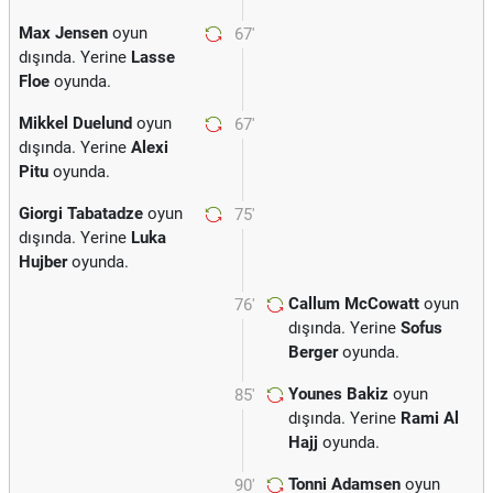
Max Jensen
oyun
67'
dışında. Yerine
Lasse
Floe
oyunda.
Mikkel Duelund
oyun
67'
dışında. Yerine
Alexi
Pitu
oyunda.
Giorgi Tabatadze
oyun
75'
dışında. Yerine
Luka
Hujber
oyunda.
Callum McCowatt
oyun
76'
dışında. Yerine
Sofus
Berger
oyunda.
Younes Bakiz
oyun
85'
dışında. Yerine
Rami Al
Hajj
oyunda.
Tonni Adamsen
oyun
90'