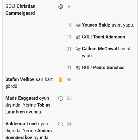
GOL!
Christian
8'
Gammelgaard
Younes Bakiz
asist yaptı.
19'
GOL!
Tonni Adamsen
19'
Callum McCowatt
asist
31'
yaptı.
GOL!
Pedro Ganchas
31'
Stefan Velkov
sarı kart
40'
gördü
Mads Enggaard
oyun
55'
dışında. Yerine
Tobias
Lauritsen
oyunda.
Valdemar Lund
oyun
66'
dışında. Yerine
Anders
Soenderskov
oyunda.