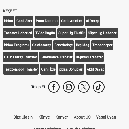
KEŞFET
iddaa
Canlı Skor
Puan Durumu
Canlı Anlatım
At Yarışı
Transfer Haberleri
TV'de Bugün
Süper Lig Fikstür
Süper Lig Haberleri
iddaa Programı
Galatasaray
Fenerbahçe
Beşiktaş
Trabzonspor
Galatasaray Transfer
Fenerbahçe Transfer
Beşiktaş Transfer
Trabzonspor Transfer
Canlı İzle
iddaa Sonuçları
Aktif Sayaç
Takip Et
Bize Ulaşın
Künye
Kariyer
About US
Yasal Uyarı