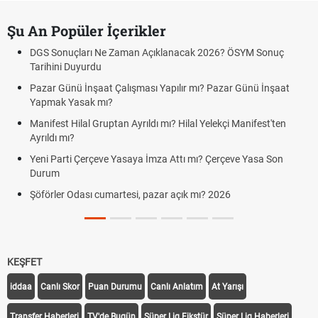
Şu An Popüler İçerikler
DGS Sonuçları Ne Zaman Açıklanacak 2026? ÖSYM Sonuç
Tarihini Duyurdu
Pazar Günü İnşaat Çalışması Yapılır mı? Pazar Günü İnşaat
Yapmak Yasak mı?
Manifest Hilal Gruptan Ayrıldı mı? Hilal Yelekçi Manifest'ten
Ayrıldı mı?
Yeni Parti Çerçeve Yasaya İmza Attı mı? Çerçeve Yasa Son
Durum
Şöförler Odası cumartesi, pazar açık mı? 2026
KEŞFET
iddaa
Canlı Skor
Puan Durumu
Canlı Anlatım
At Yarışı
Transfer Haberleri
TV'de Bugün
Süper Lig Fikstür
Süper Lig Haberleri