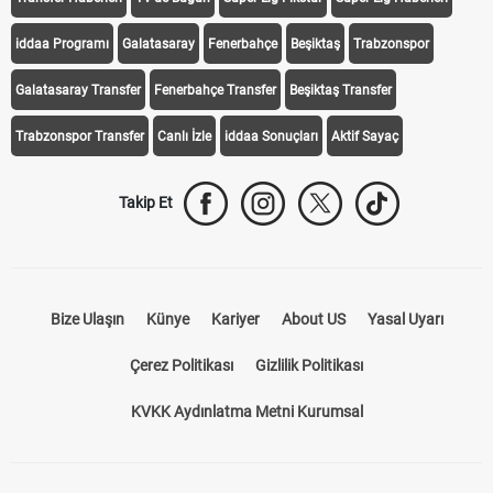
iddaa Programı
Galatasaray
Fenerbahçe
Beşiktaş
Trabzonspor
Galatasaray Transfer
Fenerbahçe Transfer
Beşiktaş Transfer
Trabzonspor Transfer
Canlı İzle
iddaa Sonuçları
Aktif Sayaç
Takip Et
Bize Ulaşın
Künye
Kariyer
About US
Yasal Uyarı
Çerez Politikası
Gizlilik Politikası
KVKK Aydınlatma Metni Kurumsal