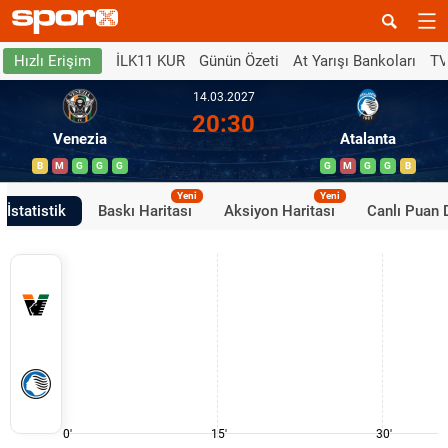
İLK11 KUR
Günün Özeti
At Yarışı Bankoları
TV
Hızlı Erişim
14.03.2027
20:30
Venezia
Atalanta
B
M
G
G
G
G
M
G
G
B
Yeni
Yeni
İstatistik
Baskı Haritası
Aksiyon Haritası
Canlı Puan
0'
15'
30'