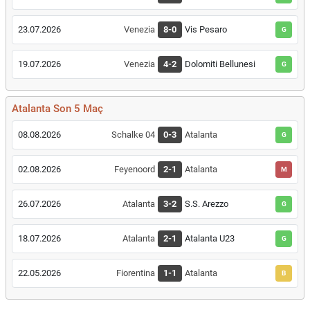
23.07.2026
Venezia
8-0
Vis Pesaro
G
19.07.2026
Venezia
4-2
Dolomiti Bellunesi
G
Atalanta Son 5 Maç
08.08.2026
Schalke 04
0-3
Atalanta
G
02.08.2026
Feyenoord
2-1
Atalanta
M
26.07.2026
Atalanta
3-2
S.S. Arezzo
G
18.07.2026
Atalanta
2-1
Atalanta U23
G
22.05.2026
Fiorentina
1-1
Atalanta
B