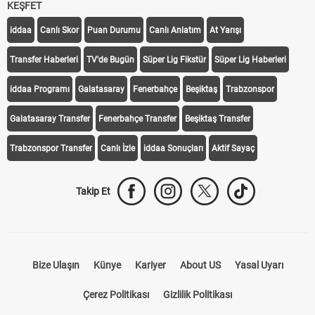
KEŞFET
iddaa
Canlı Skor
Puan Durumu
Canlı Anlatım
At Yarışı
Transfer Haberleri
TV'de Bugün
Süper Lig Fikstür
Süper Lig Haberleri
iddaa Programı
Galatasaray
Fenerbahçe
Beşiktaş
Trabzonspor
Galatasaray Transfer
Fenerbahçe Transfer
Beşiktaş Transfer
Trabzonspor Transfer
Canlı İzle
iddaa Sonuçları
Aktif Sayaç
Takip Et
Bize Ulaşın
Künye
Kariyer
About US
Yasal Uyarı
Çerez Politikası
Gizlilik Politikası