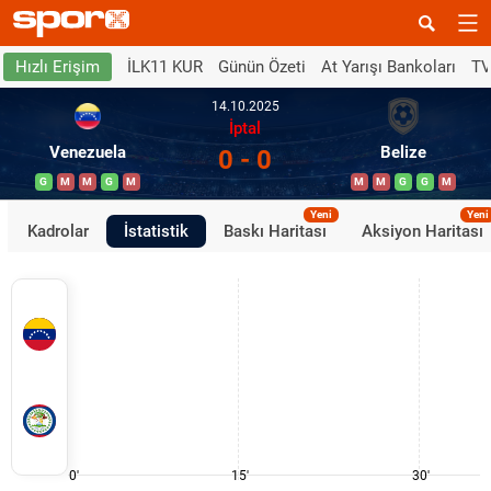
İLK11 KUR
Günün Özeti
At Yarışı Bankoları
TV
Hızlı Erişim
14.10.2025
İptal
Venezuela
Belize
0 - 0
G
M
M
G
M
M
M
G
G
M
Yeni
Yeni
Kadrolar
İstatistik
Baskı Haritası
Aksiyon Haritası
0'
15'
30'