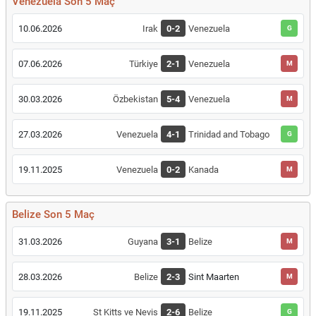
Venezuela Son 5 Maç
10.06.2026
Irak
0-2
Venezuela
G
07.06.2026
Türkiye
2-1
Venezuela
M
30.03.2026
Özbekistan
5-4
Venezuela
M
27.03.2026
Venezuela
4-1
Trinidad and Tobago
G
19.11.2025
Venezuela
0-2
Kanada
M
Belize Son 5 Maç
31.03.2026
Guyana
3-1
Belize
M
28.03.2026
Belize
2-3
Sint Maarten
M
19.11.2025
St Kitts ve Nevis
2-6
Belize
G