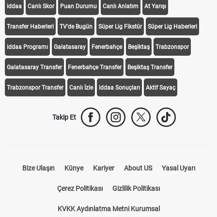
iddaa
Canlı Skor
Puan Durumu
Canlı Anlatım
At Yarışı
Transfer Haberleri
TV'de Bugün
Süper Lig Fikstür
Süper Lig Haberleri
iddaa Programı
Galatasaray
Fenerbahçe
Beşiktaş
Trabzonspor
Galatasaray Transfer
Fenerbahçe Transfer
Beşiktaş Transfer
Trabzonspor Transfer
Canlı İzle
iddaa Sonuçları
Aktif Sayaç
Takip Et
Bize Ulaşın
Künye
Kariyer
About US
Yasal Uyarı
Çerez Politikası
Gizlilik Politikası
KVKK Aydınlatma Metni Kurumsal