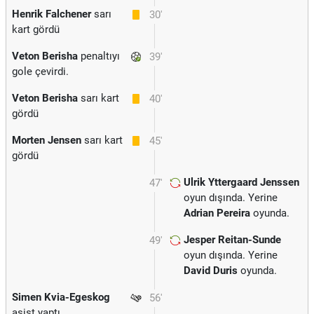
Henrik Falchener
sarı
30'
kart gördü
Veton Berisha
penaltıyı
39'
gole çevirdi.
Veton Berisha
sarı kart
40'
gördü
Morten Jensen
sarı kart
45'
gördü
Ulrik Yttergaard Jenssen
47'
oyun dışında. Yerine
Adrian Pereira
oyunda.
Jesper Reitan-Sunde
49'
oyun dışında. Yerine
David Duris
oyunda.
Simen Kvia-Egeskog
56'
asist yaptı.