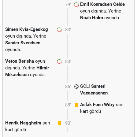
Emil Konradsen Ceide
79'
oyun dışında. Yerine
Noah Holm
oyunda.
Simen Kvia-Egeskog
83'
oyun dışında. Yerine
Sander Svendsen
oyunda.
Veton Berisha
oyun
83'
dışında. Yerine
Hilmir
Mikaelsson
oyunda.
GOL!
Santeri
86'
Vaeaenaenen
Aslak Fonn Witry
sarı
88'
kart gördü
Henrik Heggheim
sarı
90'
kart gördü