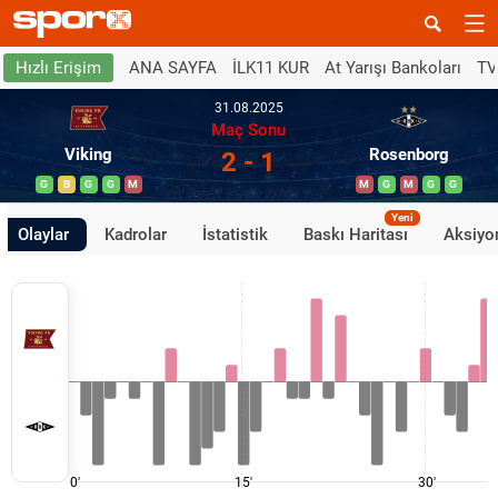
ANA SAYFA
İLK11 KUR
At Yarışı Bankoları
TV
Hızlı Erişim
31.08.2025
Maç Sonu
Viking
Rosenborg
2 - 1
G
B
G
G
M
M
G
M
G
G
Yeni
Olaylar
Kadrolar
İstatistik
Baskı Haritası
Aksiyon
0'
15'
30'