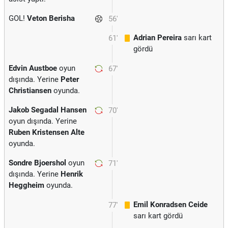
GOL!
Veton Berisha
56'
Adrian Pereira
sarı kart
61'
gördü
Edvin Austboe
oyun
67'
dışında. Yerine
Peter
Christiansen
oyunda.
Jakob Segadal Hansen
70'
oyun dışında. Yerine
Ruben Kristensen Alte
oyunda.
Sondre Bjoershol
oyun
71'
dışında. Yerine
Henrik
Heggheim
oyunda.
Emil Konradsen Ceide
77'
sarı kart gördü