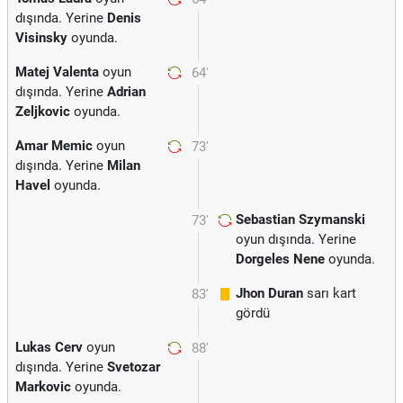
dışında. Yerine
Denis
Visinsky
oyunda.
Matej Valenta
oyun
64'
dışında. Yerine
Adrian
Zeljkovic
oyunda.
Amar Memic
oyun
73'
dışında. Yerine
Milan
Havel
oyunda.
Sebastian Szymanski
73'
oyun dışında. Yerine
Dorgeles Nene
oyunda.
Jhon Duran
sarı kart
83'
gördü
Lukas Cerv
oyun
88'
dışında. Yerine
Svetozar
Markovic
oyunda.