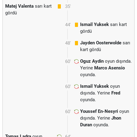
Matej Valenta
sarı kart
35'
gördü
Ismail Yuksek
sarı kart
44'
gördü
Jayden Oosterwolde
sarı
48'
kart gördü
Oguz Aydin
oyun dışında.
60'
Yerine
Marco Asensio
oyunda.
Ismail Yuksek
oyun
60'
dışında. Yerine
Fred
oyunda.
Youssef En-Nesyri
oyun
60'
dışında. Yerine
Jhon
Duran
oyunda.
Tomas Ladra
oyun
64'