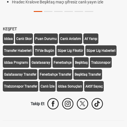
Hradec Kralove Beşiktaş maçı şifresiz canlı yayın izle
KEŞFET
iddaa
Canlı Skor
Puan Durumu
Canlı Anlatım
At Yarışı
Transfer Haberleri
TV'de Bugün
Süper Lig Fikstür
Süper Lig Haberleri
iddaa Programı
Galatasaray
Fenerbahçe
Beşiktaş
Trabzonspor
Galatasaray Transfer
Fenerbahçe Transfer
Beşiktaş Transfer
Trabzonspor Transfer
Canlı İzle
iddaa Sonuçları
Aktif Sayaç
Takip Et