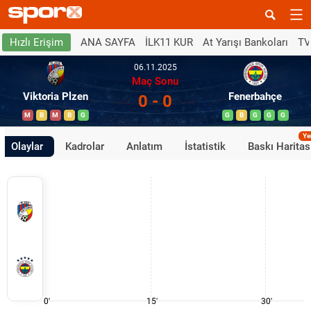
ANA SAYFA
İLK11 KUR
At Yarışı Bankoları
TV
Hızlı Erişim
06.11.2025
Maç Sonu
Viktoria Plzen
Fenerbahçe
0 - 0
M
B
M
B
G
G
B
G
G
G
Ye
Olaylar
Kadrolar
Anlatım
İstatistik
Baskı Haritas
0'
15'
30'