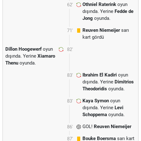
Othniel Raterink
oyun
62'
dışında. Yerine
Fedde de
Jong
oyunda.
Reuven Niemeijer
sarı
71'
kart gördü
Dillon Hoogewerf
oyun
82'
dışında. Yerine
Xiamaro
Thenu
oyunda.
Ibrahim El Kadiri
oyun
83'
dışında. Yerine
Dimitrios
Theodoridis
oyunda.
Kaya Symon
oyun
83'
dışında. Yerine
Levi
Schoppema
oyunda.
GOL!
Reuven Niemeijer
86'
Bouke Boersma
sarı kart
87'