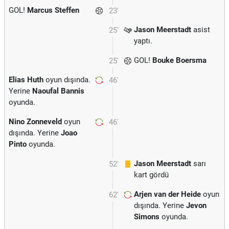
GOL!
Marcus Steffen
23'
Jason Meerstadt
asist
25'
yaptı.
GOL!
Bouke Boersma
25'
Elias Huth
oyun dışında.
46'
Yerine
Naoufal Bannis
oyunda.
Nino Zonneveld
oyun
46'
dışında. Yerine
Joao
Pinto
oyunda.
Jason Meerstadt
sarı
52'
kart gördü
Arjen van der Heide
oyun
62'
dışında. Yerine
Jevon
Simons
oyunda.