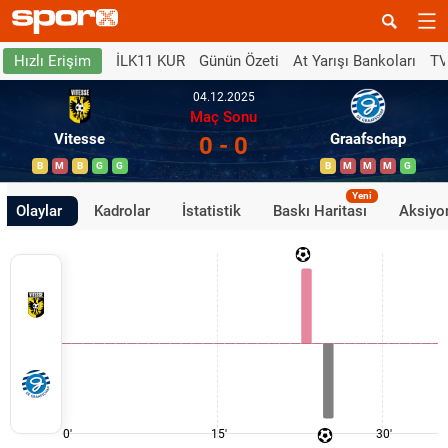
İLK11 KUR
Günün Özeti
At Yarışı Bankoları
TV
Hızlı Erişim
04.12.2025
Maç Sonu
Vitesse
Graafschap
0 - 0
B
M
B
G
G
B
M
M
M
G
Yeni
Olaylar
Kadrolar
İstatistik
Baskı Haritası
Aksiyon
0'
15'
30'