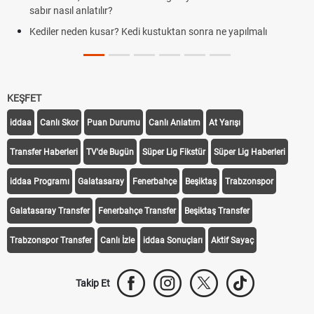
sabır nasıl anlatılır?
Kediler neden kusar? Kedi kustuktan sonra ne yapılmalı
KEŞFET
iddaa
Canlı Skor
Puan Durumu
Canlı Anlatım
At Yarışı
Transfer Haberleri
TV'de Bugün
Süper Lig Fikstür
Süper Lig Haberleri
iddaa Programı
Galatasaray
Fenerbahçe
Beşiktaş
Trabzonspor
Galatasaray Transfer
Fenerbahçe Transfer
Beşiktaş Transfer
Trabzonspor Transfer
Canlı İzle
iddaa Sonuçları
Aktif Sayaç
Takip Et