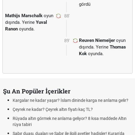
gördü
Mathijs Marschalk
oyun
88'
dışında. Yerine
Yuval
Ranon
oyunda.
Reuven Niemeijer
oyun
89'
dışında. Yerine
Thomas
Kok
oyunda.
Şu An Popüler İçerikler
Kargalar ne kadar yaşar? İslam dininde karga ne anlama gelir?
Çeyrek ne kadar? Çeyrek altın fiyatı kaç TL?
Rüyada altın görmek ne anlama geliyor? 8 kısa maddede Altın
rüya tabiri
Sabır duası, duaları ve Sabır ile ilgili ayetler hadisler! Kuran'da