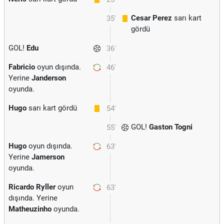
Cesar Perez
sarı kart
35'
gördü
GOL!
Edu
36'
Fabricio
oyun dışında.
46'
Yerine
Janderson
oyunda.
Hugo
sarı kart gördü
54'
GOL!
Gaston Togni
55'
Hugo
oyun dışında.
63'
Yerine
Jamerson
oyunda.
Ricardo Ryller
oyun
63'
dışında. Yerine
Matheuzinho
oyunda.