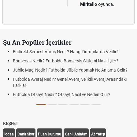
Miritello
oyunda.
Şu An Popüler İçerikler
Endirekt Serbest Vuruş Nedir? Hangi Durumlarda Verilir?
Bonservis Nedir? Futbolda Bonservis Sistemi Nasıl İşler?
Jübile Maçı Nedir? Futbolda Jübile Yapmak Ne Anlama Gelir?
Futbolda Averaj Nedir? Genel Averaj ve İkili Averaj Arasındaki
Farklar
Futbolda Ofsayt Nedir? Ofsayt Nasıl ve Neden Olur?
KEŞFET
iddaa
Canlı Skor
Puan Durumu
Canlı Anlatım
At Yarışı