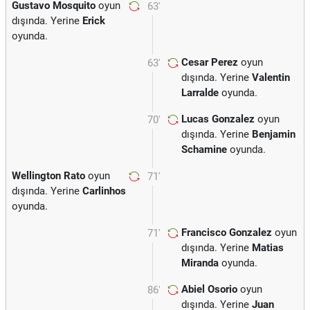
Gustavo Mosquito
oyun
63'
dışında. Yerine
Erick
oyunda.
Cesar Perez
oyun
63'
dışında. Yerine
Valentin
Larralde
oyunda.
Lucas Gonzalez
oyun
70'
dışında. Yerine
Benjamin
Schamine
oyunda.
Wellington Rato
oyun
71'
dışında. Yerine
Carlinhos
oyunda.
Francisco Gonzalez
oyun
71'
dışında. Yerine
Matias
Miranda
oyunda.
Abiel Osorio
oyun
86'
dışında. Yerine
Juan