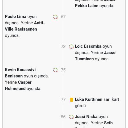
Pekka Laine
oyunda.
Paulo Lima
oyun
67'
dışında. Yerine
Antti-
Ville Raeisaenen
oyunda.
Loic Essomba
oyun
73'
dışında. Yerine
Jasse
Tuominen
oyunda.
Kevin Kouassivi-
75'
Benissan
oyun dışında.
Yerine
Casper
Holmelund
oyunda.
Luka Kuittinen
sarı kart
77'
gördü
Jussi Niska
oyun
86'
dışında. Yerine
Seth