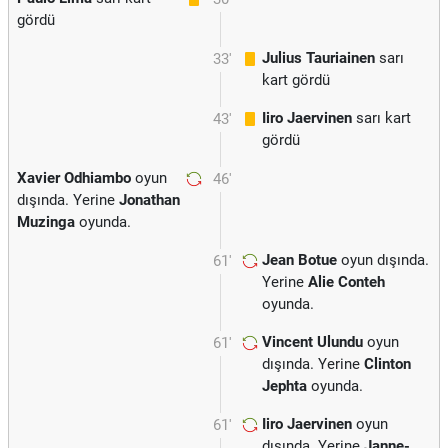
gördü
Julius Tauriainen
sarı
33'
kart gördü
Iiro Jaervinen
sarı kart
43'
gördü
Xavier Odhiambo
oyun
46'
dışında. Yerine
Jonathan
Muzinga
oyunda.
Jean Botue
oyun dışında.
61'
Yerine
Alie Conteh
oyunda.
Vincent Ulundu
oyun
61'
dışında. Yerine
Clinton
Jephta
oyunda.
Iiro Jaervinen
oyun
61'
dışında. Yerine
Janne-