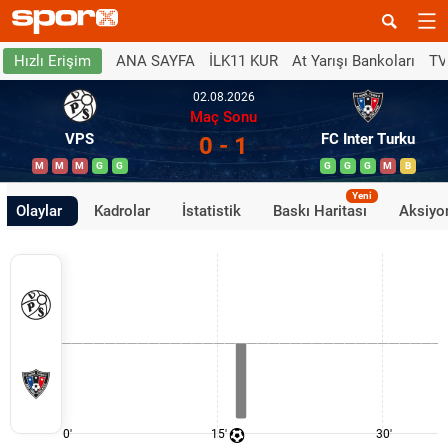
ANA SAYFA
İLK11 KUR
At Yarışı Bankoları
TV
Hızlı Erişim
02.08.2026
Maç Sonu
VPS
FC Inter Turku
0 - 1
M
M
M
G
G
G
G
G
M
B
Yeni
Olaylar
Kadrolar
İstatistik
Baskı Haritası
Aksiyon
0'
15'
30'