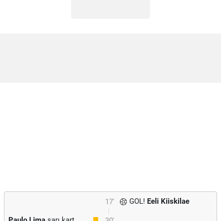
GOL!
Eeli Kiiskilae
17'
Paulo Lima
sarı kart
30'