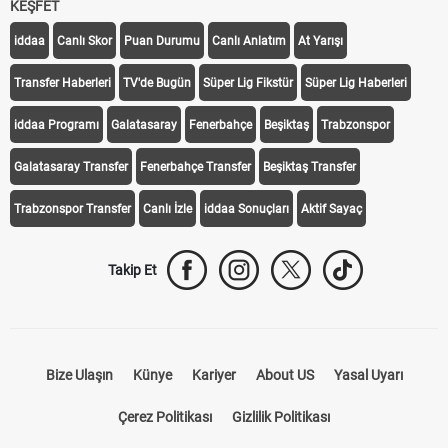
KEŞFET
iddaa
Canlı Skor
Puan Durumu
Canlı Anlatım
At Yarışı
Transfer Haberleri
TV'de Bugün
Süper Lig Fikstür
Süper Lig Haberleri
iddaa Programı
Galatasaray
Fenerbahçe
Beşiktaş
Trabzonspor
Galatasaray Transfer
Fenerbahçe Transfer
Beşiktaş Transfer
Trabzonspor Transfer
Canlı İzle
iddaa Sonuçları
Aktif Sayaç
Takip Et
Bize Ulaşın
Künye
Kariyer
About US
Yasal Uyarı
Çerez Politikası
Gizlilik Politikası