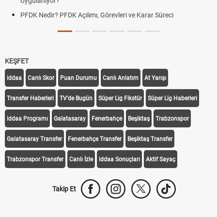
Uygulanıyor?
PFDK Nedir? PFDK Açılımı, Görevleri ve Karar Süreci
KEŞFET
iddaa
Canlı Skor
Puan Durumu
Canlı Anlatım
At Yarışı
Transfer Haberleri
TV'de Bugün
Süper Lig Fikstür
Süper Lig Haberleri
iddaa Programı
Galatasaray
Fenerbahçe
Beşiktaş
Trabzonspor
Galatasaray Transfer
Fenerbahçe Transfer
Beşiktaş Transfer
Trabzonspor Transfer
Canlı İzle
iddaa Sonuçları
Aktif Sayaç
Takip Et