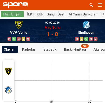
İLK11 KUR
Günün Özeti
At Yarışı Bankoları
TV
Hızlı Erişim
07.02.2026
Maç Sonu
VVV-Venlo
Eindhoven
1 - 0
M
G
M
B
M
M
B
G
M
M
Yeni
Olaylar
Kadrolar
İstatistik
Baskı Haritası
Aksiyon
0'
15'
30'