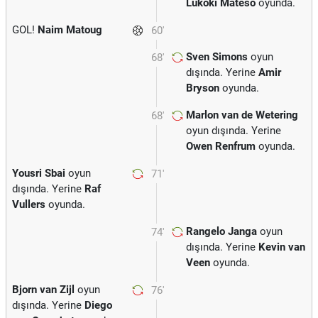
Lukoki Mateso
oyunda.
GOL!
Naim Matoug
60'
Sven Simons
oyun
68'
dışında. Yerine
Amir
Bryson
oyunda.
Marlon van de Wetering
68'
oyun dışında. Yerine
Owen Renfrum
oyunda.
Yousri Sbai
oyun
71'
dışında. Yerine
Raf
Vullers
oyunda.
Rangelo Janga
oyun
74'
dışında. Yerine
Kevin van
Veen
oyunda.
Bjorn van Zijl
oyun
76'
dışında. Yerine
Diego