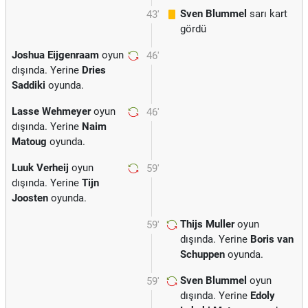
Sven Blummel
sarı kart
43'
gördü
Joshua Eijgenraam
oyun
46'
dışında. Yerine
Dries
Saddiki
oyunda.
Lasse Wehmeyer
oyun
46'
dışında. Yerine
Naim
Matoug
oyunda.
Luuk Verheij
oyun
59'
dışında. Yerine
Tijn
Joosten
oyunda.
Thijs Muller
oyun
59'
dışında. Yerine
Boris van
Schuppen
oyunda.
Sven Blummel
oyun
59'
dışında. Yerine
Edoly