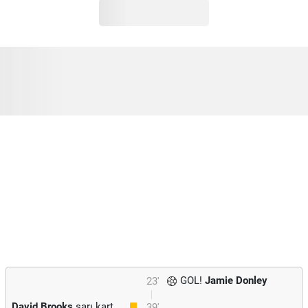
GOL!
Jamie Donley
23'
David Brooks
sarı kart
39'