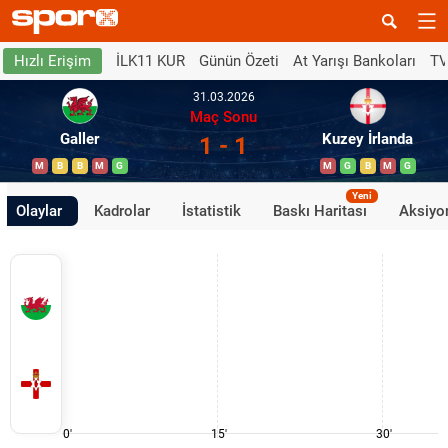
İLK11 KUR
Günün Özeti
At Yarışı Bankoları
TV
Hızlı Erişim
31.03.2026
Maç Sonu
Galler
Kuzey İrlanda
1 - 1
M
B
B
M
G
M
G
B
M
G
Yeni
Olaylar
Kadrolar
İstatistik
Baskı Haritası
Aksiyon
0'
15'
30'