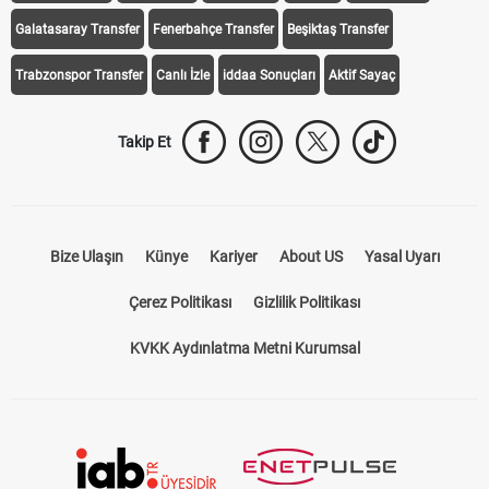
Galatasaray Transfer
Fenerbahçe Transfer
Beşiktaş Transfer
Trabzonspor Transfer
Canlı İzle
iddaa Sonuçları
Aktif Sayaç
Takip Et
Bize Ulaşın
Künye
Kariyer
About US
Yasal Uyarı
Çerez Politikası
Gizlilik Politikası
KVKK Aydınlatma Metni Kurumsal