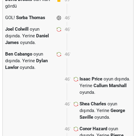
gördü
GOL!
Sorba Thomas
46'
Joel Colwill
oyun
46'
dışında. Yerine
Daniel
James
oyunda.
Ben Cabango
oyun
46'
dışında. Yerine
Dylan
Lawlor
oyunda.
Isaac Price
oyun dışında.
46'
Yerine
Callum Marshall
oyunda.
Shea Charles
oyun
46'
dışında. Yerine
George
Saville
oyunda.
Conor Hazard
oyun
46'
dışında. Yerine
Pierce