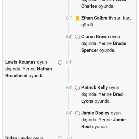
Charles
oyunda.
Ethan Galbraith
sarı kart
61'
gördü
Ciaron Brown
oyun
64'
dışında. Yerine
Brodie
Spencer
oyunda.
Lewis Koumas
oyun
64'
dışında. Yerine
Nathan
Broadhead
oyunda.
Patrick Kelly
oyun
64'
dışında. Yerine
Brad
Lyons
oyunda.
Jamie Donley
oyun
64'
dışında. Yerine
Jamie
Reid
oyunda.
Dylan Lawlor
oyun
71'