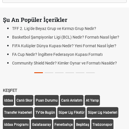
Şu An Popüler İçerikler
TFF 2. Lig'de Beyaz Grup ve Kırmızı Grup Nedir?
Basketbol Şampiyonlar Ligi (BCL) Nedir? Formatı Nasıl İşler?
FIFA Kulüpler Dünya Kupası Nedir? Yeni Format Nasıl İşler?
FA Cup Nedir? İngiltere Federasyon Kupası Formatı
Community Shield Nedir? Kimler Oynar ve Formatı Nasıldır?
KEŞFET
iddaa
Canlı Skor
Puan Durumu
Canlı Anlatım
At Yarışı
Transfer Haberleri
TV'de Bugün
Süper Lig Fikstür
Süper Lig Haberleri
iddaa Programı
Galatasaray
Fenerbahçe
Beşiktaş
Trabzonspor