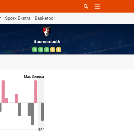
r
Sporx Ekstra
Basketbol
Bournemouth
G
G
G
B
B
Maç Sonucu
90 '