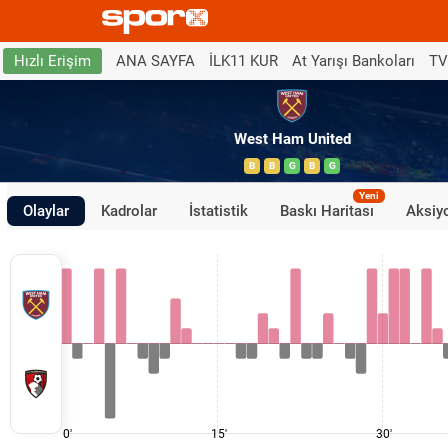
ANA SAYFA
İLK11 KUR
At Yarışı Bankoları
TV
Hızlı Erişim
West Ham United
B
B
G
B
G
Yeni
Olaylar
Kadrolar
İstatistik
Baskı Haritası
Aksiyo
0'
15'
30'