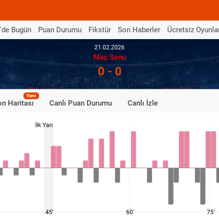
'de Bugün
Puan Durumu
Fikstür
Son Haberler
Ücretsiz Oyunla
21.02.2026
Maç Sonu
0 - 0
Yeni
n Haritası
Canlı Puan Durumu
Canlı İzle
İlk Yarı
45'
60'
75'