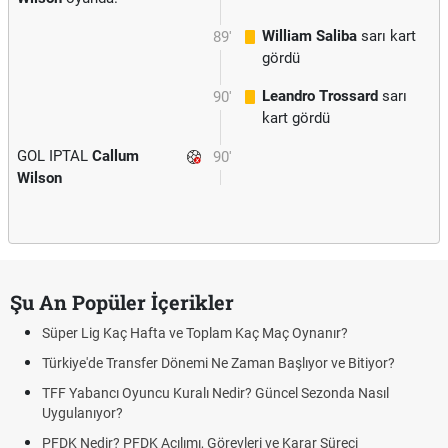
William Saliba
sarı kart
89'
gördü
Leandro Trossard
sarı
90'
kart gördü
GOL IPTAL
Callum
90'
Wilson
Şu An Popüler İçerikler
Süper Lig Kaç Hafta ve Toplam Kaç Maç Oynanır?
Türkiye'de Transfer Dönemi Ne Zaman Başlıyor ve Bitiyor?
TFF Yabancı Oyuncu Kuralı Nedir? Güncel Sezonda Nasıl
Uygulanıyor?
PFDK Nedir? PFDK Açılımı, Görevleri ve Karar Süreci