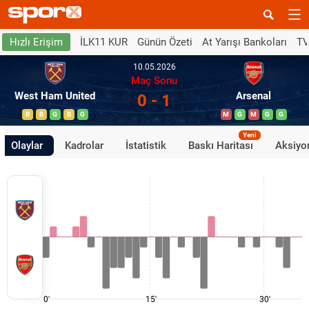
İLK11 KUR
Günün Özeti
At Yarışı Bankoları
TV
Hızlı Erişim
10.05.2026
Maç Sonu
West Ham United
Arsenal
0 - 1
B
B
G
B
G
M
G
M
G
G
Yeni
Olaylar
Kadrolar
İstatistik
Baskı Haritası
Aksiyon
0'
15'
30'