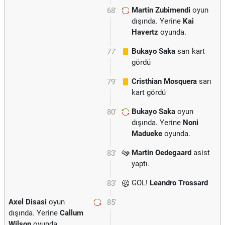
Martin Zubimendi
oyun
68'
dışında. Yerine
Kai
Havertz
oyunda.
Bukayo Saka
sarı kart
77'
gördü
Cristhian Mosquera
sarı
79'
kart gördü
Bukayo Saka
oyun
80'
dışında. Yerine
Noni
Madueke
oyunda.
Martin Oedegaard
asist
83'
yaptı.
GOL!
Leandro Trossard
83'
Axel Disasi
oyun
85'
dışında. Yerine
Callum
Wilson
oyunda.