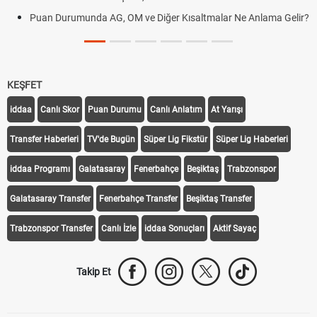
Puan Durumunda AG, OM ve Diğer Kısaltmalar Ne Anlama Gelir?
KEŞFET
iddaa
Canlı Skor
Puan Durumu
Canlı Anlatım
At Yarışı
Transfer Haberleri
TV'de Bugün
Süper Lig Fikstür
Süper Lig Haberleri
iddaa Programı
Galatasaray
Fenerbahçe
Beşiktaş
Trabzonspor
Galatasaray Transfer
Fenerbahçe Transfer
Beşiktaş Transfer
Trabzonspor Transfer
Canlı İzle
iddaa Sonuçları
Aktif Sayaç
Takip Et