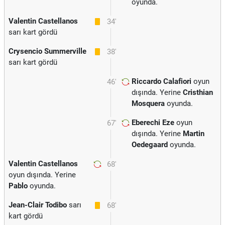
oyunda.
Valentin Castellanos
34'
sarı kart gördü
Crysencio Summerville
38'
sarı kart gördü
Riccardo Calafiori
oyun
46'
dışında. Yerine
Cristhian
Mosquera
oyunda.
Eberechi Eze
oyun
67'
dışında. Yerine
Martin
Oedegaard
oyunda.
Valentin Castellanos
68'
oyun dışında. Yerine
Pablo
oyunda.
Jean-Clair Todibo
sarı
68'
kart gördü