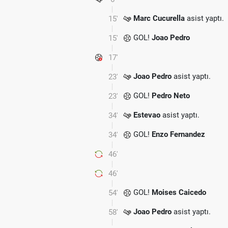
Marc Cucurella
asist yaptı.
15'
GOL!
Joao Pedro
15'
17'
Joao Pedro
asist yaptı.
23'
GOL!
Pedro Neto
23'
Estevao
asist yaptı.
34'
GOL!
Enzo Fernandez
34'
46'
46'
GOL!
Moises Caicedo
54'
Joao Pedro
asist yaptı.
58'