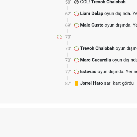
GOL!
Trevoh Chalobah
58'
Liam Delap
oyun dışında. Y
62'
Malo Gusto
oyun dışında. Y
69'
70'
Trevoh Chalobah
oyun dışın
70'
Marc Cucurella
oyun dışınd
70'
Estevao
oyun dışında. Yeri
77'
Jorrel Hato
sarı kart gördü
87'