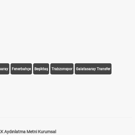
saray
Fenerbahçe
Beşiktaş
Trabzonspor
Galatasaray Transfer
K Aydınlatma Metni Kurumsal