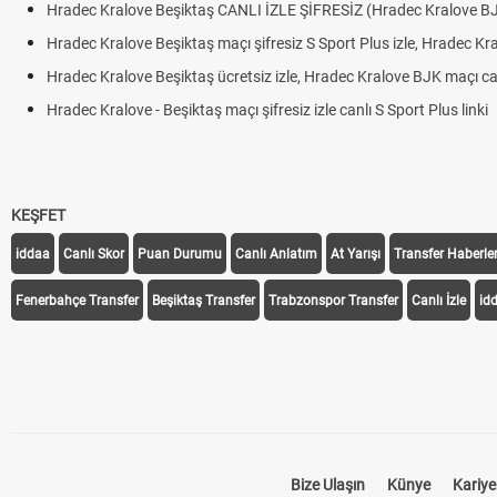
Hradec Kralove Beşiktaş CANLI İZLE ŞİFRESİZ (Hradec Kralove B
Hradec Kralove Beşiktaş maçı şifresiz S Sport Plus izle, Hradec Kr
Hradec Kralove Beşiktaş ücretsiz izle, Hradec Kralove BJK maçı canl
Hradec Kralove - Beşiktaş maçı şifresiz izle canlı S Sport Plus linki
KEŞFET
iddaa
Canlı Skor
Puan Durumu
Canlı Anlatım
At Yarışı
Transfer Haberler
Fenerbahçe Transfer
Beşiktaş Transfer
Trabzonspor Transfer
Canlı İzle
id
Bize Ulaşın
Künye
Kariye