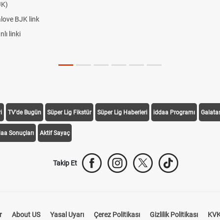
JK)
alove BJK link
ı linki
i
TV'de Bugün
Süper Lig Fikstür
Süper Lig Haberleri
iddaa Programı
Galata
daa Sonuçları
Aktif Sayaç
Takip Et
r
About US
Yasal Uyarı
Çerez Politikası
Gizlilik Politikası
KVK