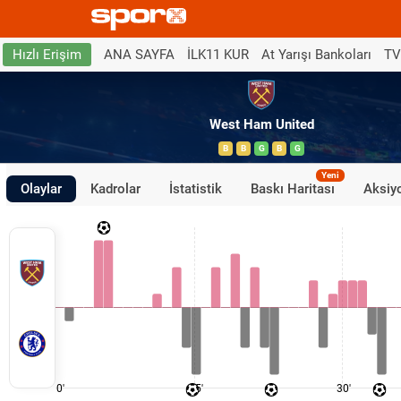
ANA SAYFA
İLK11 KUR
At Yarışı Bankoları
TV
Hızlı Erişim
West Ham United
B
B
G
B
G
Yeni
Olaylar
Kadrolar
İstatistik
Baskı Haritası
Aksiyo
0'
15'
30'