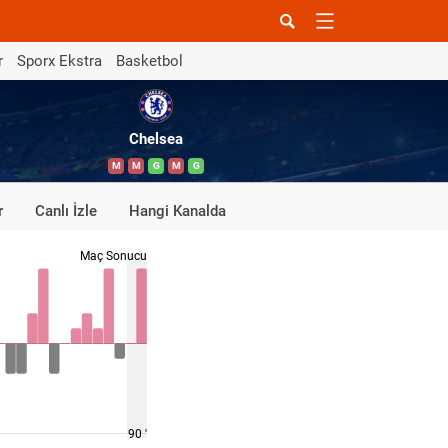
r
Sporx Ekstra
Basketbol
Chelsea
M
M
G
M
G
r
Canlı İzle
Hangi Kanalda
Maç Sonucu
90 '