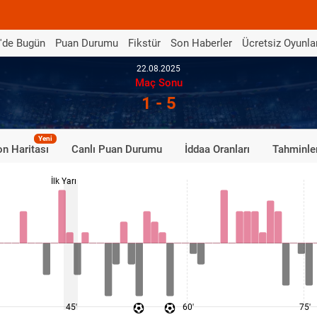
'de Bugün
Puan Durumu
Fikstür
Son Haberler
Ücretsiz Oyunla
22.08.2025
Maç Sonu
1 - 5
Yeni
n Haritası
Canlı Puan Durumu
İddaa Oranları
Tahminle
İlk Yarı
45'
60'
75'