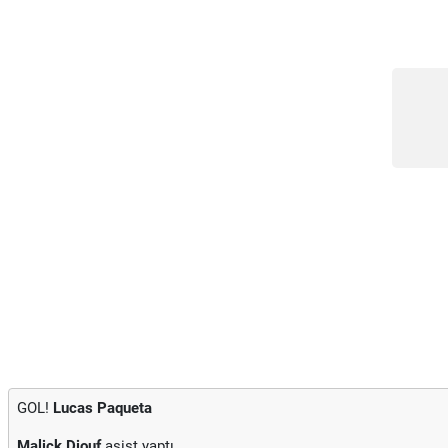
GOL!
Lucas Paqueta
Malick Diouf
asist yaptı.