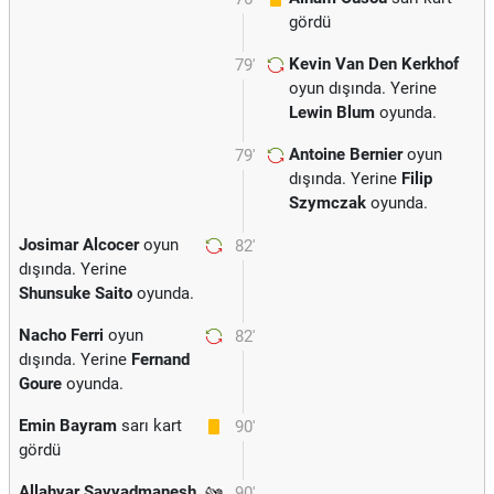
gördü
Kevin Van Den Kerkhof
79'
oyun dışında. Yerine
Lewin Blum
oyunda.
Antoine Bernier
oyun
79'
dışında. Yerine
Filip
Szymczak
oyunda.
Josimar Alcocer
oyun
82'
dışında. Yerine
Shunsuke Saito
oyunda.
Nacho Ferri
oyun
82'
dışında. Yerine
Fernand
Goure
oyunda.
Emin Bayram
sarı kart
90'
gördü
Allahyar Sayyadmanesh
90'