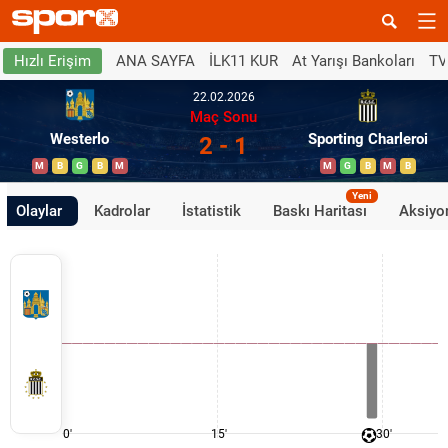
ANA SAYFA
İLK11 KUR
At Yarışı Bankoları
TV
Hızlı Erişim
22.02.2026
Maç Sonu
Westerlo
Sporting Charleroi
2 - 1
M
B
G
B
M
M
G
B
M
B
Yeni
Olaylar
Kadrolar
İstatistik
Baskı Haritası
Aksiyon
0'
15'
30'