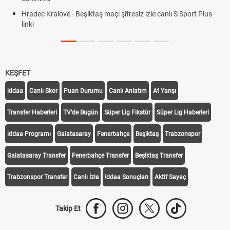
Hradec Kralove - Beşiktaş maçı şifresiz izle canlı S Sport Plus
linki
KEŞFET
iddaa
Canlı Skor
Puan Durumu
Canlı Anlatım
At Yarışı
Transfer Haberleri
TV'de Bugün
Süper Lig Fikstür
Süper Lig Haberleri
iddaa Programı
Galatasaray
Fenerbahçe
Beşiktaş
Trabzonspor
Galatasaray Transfer
Fenerbahçe Transfer
Beşiktaş Transfer
Trabzonspor Transfer
Canlı İzle
iddaa Sonuçları
Aktif Sayaç
Takip Et