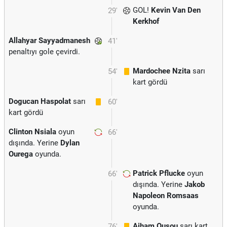
GOL!
Kevin Van Den
29'
Kerkhof
Allahyar Sayyadmanesh
41'
penaltıyı gole çevirdi.
Mardochee Nzita
sarı
54'
kart gördü
Dogucan Haspolat
sarı
60'
kart gördü
Clinton Nsiala
oyun
66'
dışında. Yerine
Dylan
Ourega
oyunda.
Patrick Pflucke
oyun
66'
dışında. Yerine
Jakob
Napoleon Romsaas
oyunda.
Aiham Ousou
sarı kart
76'