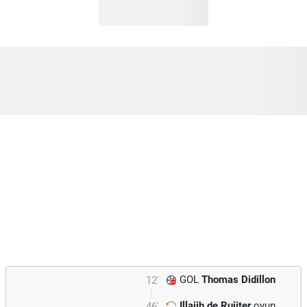
GOL
Thomas Didillon
12'
Illaijh de Ruijter
oyun
46'