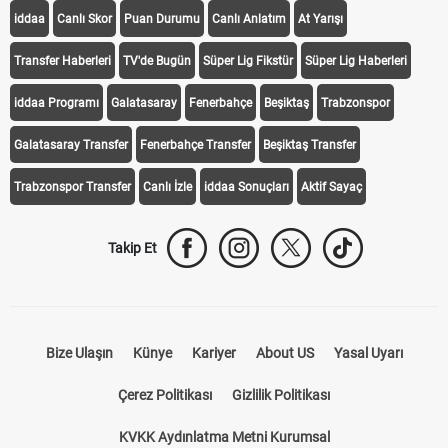
iddaa
Canlı Skor
Puan Durumu
Canlı Anlatım
At Yarışı
Transfer Haberleri
TV'de Bugün
Süper Lig Fikstür
Süper Lig Haberleri
iddaa Programı
Galatasaray
Fenerbahçe
Beşiktaş
Trabzonspor
Galatasaray Transfer
Fenerbahçe Transfer
Beşiktaş Transfer
Trabzonspor Transfer
Canlı İzle
iddaa Sonuçları
Aktif Sayaç
Takip Et
Bize Ulaşın
Künye
Kariyer
About US
Yasal Uyarı
Çerez Politikası
Gizlilik Politikası
KVKK Aydınlatma Metni Kurumsal