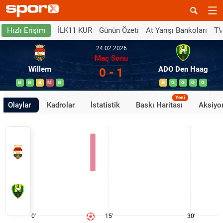
İLK11 KUR
Günün Özeti
At Yarışı Bankoları
TV
Hızlı Erişim
24.02.2026
Maç Sonu
Willem
ADO Den Haag
0 - 1
G
G
B
M
G
B
G
G
G
G
Yeni
Olaylar
Kadrolar
İstatistik
Baskı Haritası
Aksiyon
0'
15'
30'