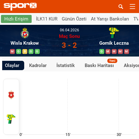
İLK11 KUR
Günün Özeti
At Yarışı Bankoları
TV
Hızlı Erişim
06.04.2026
Maç Sonu
Wisla Krakow
Gornik Leczna
3 - 2
M
G
B
G
G
G
M
M
M
M
Yeni
Olaylar
Kadrolar
İstatistik
Baskı Haritası
Aksiyon
0'
15'
30'