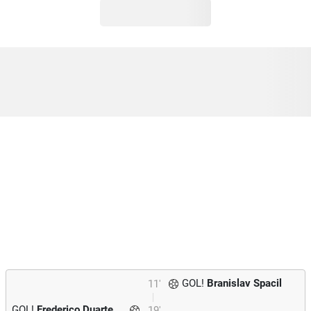
GOL!
Branislav Spacil
11'
GOL!
Frederico Duarte
19'