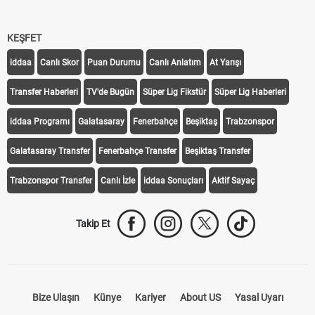
KEŞFET
iddaa
Canlı Skor
Puan Durumu
Canlı Anlatım
At Yarışı
Transfer Haberleri
TV'de Bugün
Süper Lig Fikstür
Süper Lig Haberleri
iddaa Programı
Galatasaray
Fenerbahçe
Beşiktaş
Trabzonspor
Galatasaray Transfer
Fenerbahçe Transfer
Beşiktaş Transfer
Trabzonspor Transfer
Canlı İzle
iddaa Sonuçları
Aktif Sayaç
Takip Et
Bize Ulaşın
Künye
Kariyer
About US
Yasal Uyarı